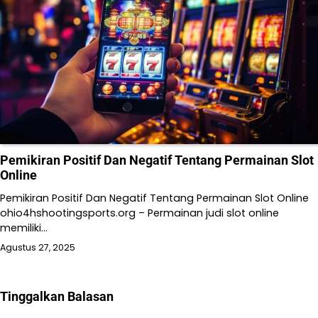
Pemikiran Positif Dan Negatif Tentang Permainan Slot
Online
Pemikiran Positif Dan Negatif Tentang Permainan Slot Online
ohio4hshootingsports.org – Permainan judi slot online
memiliki…
Agustus 27, 2025
Tinggalkan Balasan