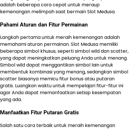
adalah beberapa cara cepat untuk meraup
kemenangan melimpah saat bermain Slot Medusa.
Pahami Aturan dan Fitur Permainan
Langkah pertama untuk meraih kemenangan adalah
memahami aturan permainan. Slot Medusa memiliki
beberapa simbol khusus, seperti simbol wild dan scatter,
yang dapat meningkatkan peluang Anda untuk menang.
Simbol wild dapat menggantikan simbol lain untuk
membentuk kombinasi yang menang, sedangkan simbol
scatter biasanya memicu fitur bonus atau putaran
gratis. Luangkan waktu untuk mempelajari fitur-fitur ini
agar Anda dapat memanfaatkan setiap kesempatan
yang ada.
Manfaatkan Fitur Putaran Gratis
Salah satu cara terbaik untuk meraih kemenangan