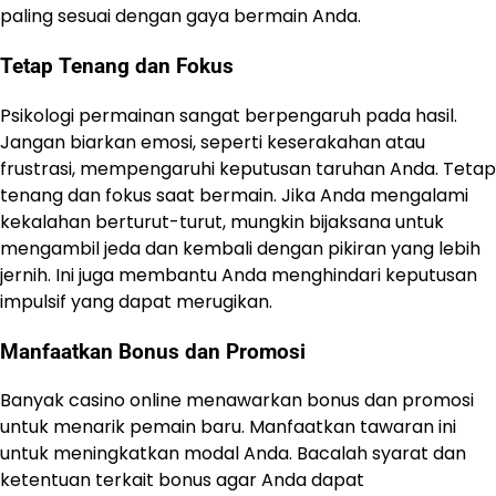
paling sesuai dengan gaya bermain Anda.
Tetap Tenang dan Fokus
Psikologi permainan sangat berpengaruh pada hasil.
Jangan biarkan emosi, seperti keserakahan atau
frustrasi, mempengaruhi keputusan taruhan Anda. Tetap
tenang dan fokus saat bermain. Jika Anda mengalami
kekalahan berturut-turut, mungkin bijaksana untuk
mengambil jeda dan kembali dengan pikiran yang lebih
jernih. Ini juga membantu Anda menghindari keputusan
impulsif yang dapat merugikan.
Manfaatkan Bonus dan Promosi
Banyak casino online menawarkan bonus dan promosi
untuk menarik pemain baru. Manfaatkan tawaran ini
untuk meningkatkan modal Anda. Bacalah syarat dan
ketentuan terkait bonus agar Anda dapat