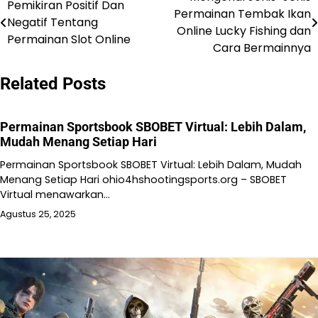
Navigasi
Pemikiran Positif Dan
Permainan Tembak Ikan
Negatif Tentang
pos
Online Lucky Fishing dan
Permainan Slot Online
Cara Bermainnya
Related Posts
Permainan Sportsbook SBOBET Virtual: Lebih Dalam,
Mudah Menang Setiap Hari
Permainan Sportsbook SBOBET Virtual: Lebih Dalam, Mudah
Menang Setiap Hari ohio4hshootingsports.org – SBOBET
Virtual menawarkan…
Agustus 25, 2025