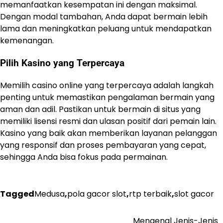
memanfaatkan kesempatan ini dengan maksimal.
Dengan modal tambahan, Anda dapat bermain lebih
lama dan meningkatkan peluang untuk mendapatkan
kemenangan.
Pilih Kasino yang Terpercaya
Memilih casino online yang terpercaya adalah langkah
penting untuk memastikan pengalaman bermain yang
aman dan adil. Pastikan untuk bermain di situs yang
memiliki lisensi resmi dan ulasan positif dari pemain lain.
Kasino yang baik akan memberikan layanan pelanggan
yang responsif dan proses pembayaran yang cepat,
sehingga Anda bisa fokus pada permainan.
Tagged
Medusa
,
pola gacor slot
,
rtp terbaik
,
slot gacor
Mengenal Jenis-Jenis