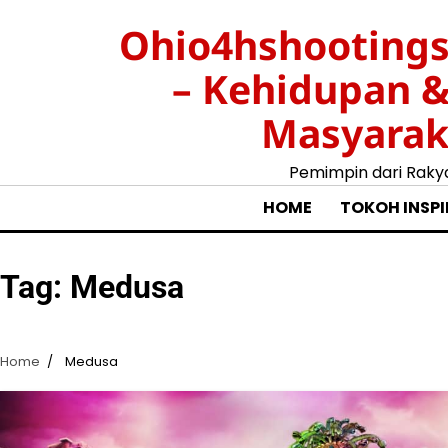
Skip
Ohio4hshootings
to
content
– Kehidupan 
Masyarak
Pemimpin dari Raky
HOME
TOKOH INSPI
Tag:
Medusa
Home
Medusa