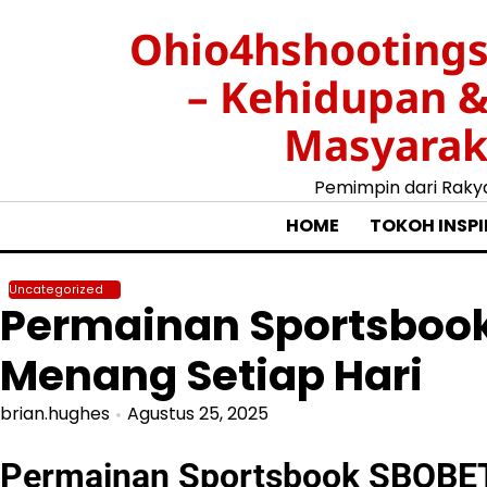
Skip
Ohio4hshootings
to
content
– Kehidupan 
Masyarak
Pemimpin dari Raky
HOME
TOKOH INSPI
Uncategorized
Permainan Sportsbook
Menang Setiap Hari
brian.hughes
Agustus 25, 2025
Permainan Sportsbook SBOBET 