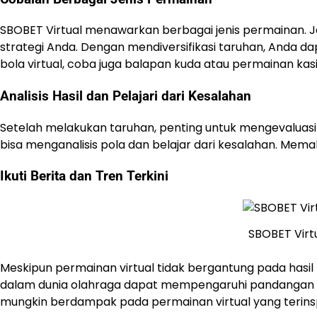
SBOBET Virtual menawarkan berbagai jenis permainan
strategi Anda. Dengan mendiversifikasi taruhan, Anda d
bola virtual, coba juga balapan kuda atau permainan kasin
Analisis Hasil dan Pelajari dari Kesalahan
Setelah melakukan taruhan, penting untuk mengevaluasi h
bisa menganalisis pola dan belajar dari kesalahan. Mem
Ikuti Berita dan Tren Terkini
SBOBET Virt
Meskipun permainan virtual tidak bergantung pada hasil
dalam dunia olahraga dapat mempengaruhi pandangan Anda
mungkin berdampak pada permainan virtual yang terinsp