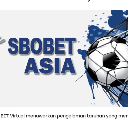
BET Virtual menawarkan pengalaman taruhan yang men