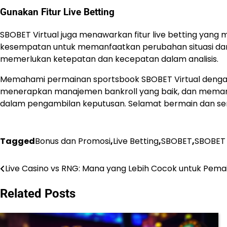
Gunakan Fitur Live Betting
SBOBET Virtual juga menawarkan fitur live betting ya
kesempatan untuk memanfaatkan perubahan situasi dan h
memerlukan ketepatan dan kecepatan dalam analisis.
Memahami permainan sportsbook SBOBET Virtual dengan l
menerapkan manajemen bankroll yang baik, dan memanfa
dalam pengambilan keputusan. Selamat bermain dan se
Tagged
Bonus dan Promosi
,
Live Betting
,
SBOBET
,
SBOBET 
Live Casino vs RNG: Mana yang Lebih Cocok untuk Pemai
Navigasi
pos
Related Posts