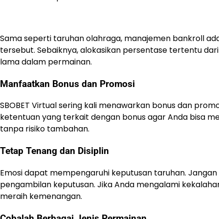
Sama seperti taruhan olahraga, manajemen bankroll ada
tersebut. Sebaiknya, alokasikan persentase tertentu dar
lama dalam permainan.
Manfaatkan Bonus dan Promosi
SBOBET Virtual sering kali menawarkan bonus dan promo
ketentuan yang terkait dengan bonus agar Anda bisa 
tanpa risiko tambahan.
Tetap Tenang dan Disiplin
Emosi dapat mempengaruhi keputusan taruhan. Jangan bi
pengambilan keputusan. Jika Anda mengalami kekalahan,
meraih kemenangan.
Cobalah Berbagai Jenis Permainan