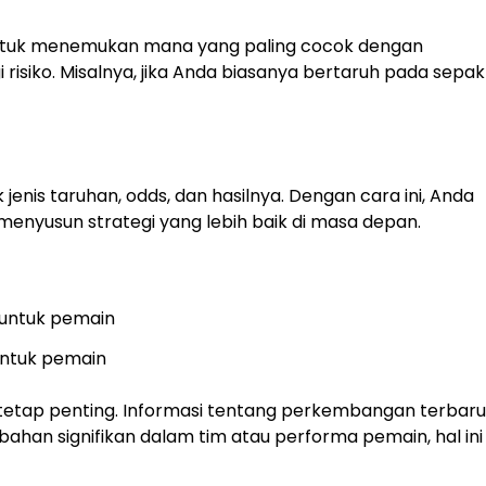
untuk menemukan mana yang paling cocok dengan
siko. Misalnya, jika Anda biasanya bertaruh pada sepak
enis taruhan, odds, dan hasilnya. Dengan cara ini, Anda
enyusun strategi yang lebih baik di masa depan.
untuk pemain
a tetap penting. Informasi tentang perkembangan terbaru
han signifikan dalam tim atau performa pemain, hal ini