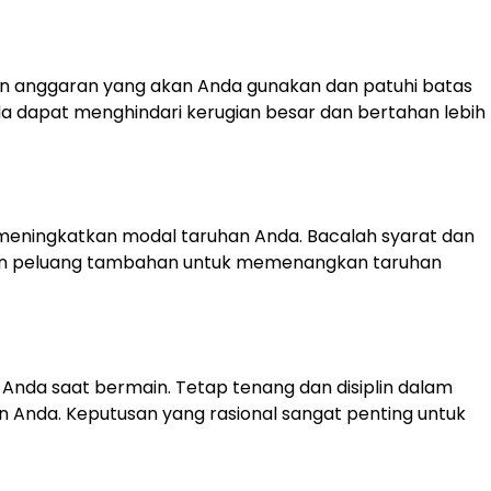
kan anggaran yang akan Anda gunakan dan patuhi batas
nda dapat menghindari kerugian besar dan bertahan lebih
 meningkatkan modal taruhan Anda. Bacalah syarat dan
ikan peluang tambahan untuk memenangkan taruhan
nda saat bermain. Tetap tenang dan disiplin dalam
n Anda. Keputusan yang rasional sangat penting untuk