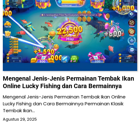
Mengenal Jenis-Jenis Permainan Tembak Ikan
Online Lucky Fishing dan Cara Bermainnya
Mengenal Jenis-Jenis Permainan Tembak Ikan Online
Lucky Fishing dan Cara Bermainnya Permainan Klasik
Tembak Ikan…
Agustus 29, 2025