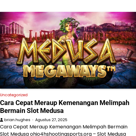
Uncategorized
Cara Cepat Meraup Kemenangan Melimpah
Bermain Slot Medusa
brian.hughes
Agustus 27, 2025
Cara Cepat Meraup Kemenangan Melimpah Bermain
Slot Medusa ohio4hshootingsports.org – Slot Medusa