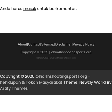
Anda harus
masuk
untuk berkomentar.
About
|
Contact
|
Sitemap
|
Disclaimer
|
Privacy Policy
Copyright © 2025 | ohio4hshootingsports.org
DEWAPOKER Situs Slot Gacor Online Resmi
Copyright © 2026
Ohio4hshootingsports.org –
Kehidupan & Tokoh Masyarakat
Theme: Newzly World By
Artify Themes
.