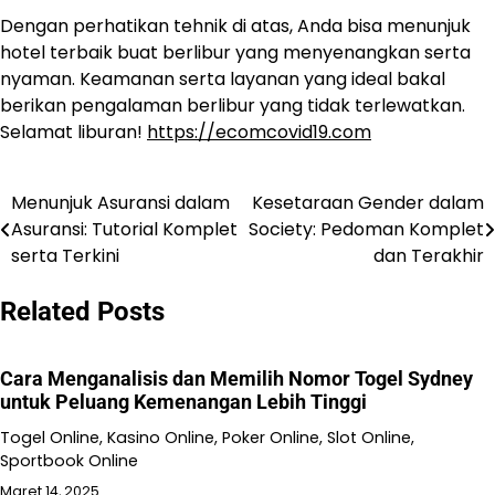
Dengan perhatikan tehnik di atas, Anda bisa menunjuk
hotel terbaik buat berlibur yang menyenangkan serta
nyaman. Keamanan serta layanan yang ideal bakal
berikan pengalaman berlibur yang tidak terlewatkan.
Selamat liburan!
https://ecomcovid19.com
Menunjuk Asuransi dalam
Kesetaraan Gender dalam
Navigasi
Asuransi: Tutorial Komplet
Society: Pedoman Komplet
pos
serta Terkini
dan Terakhir
Related Posts
Cara Menganalisis dan Memilih Nomor Togel Sydney
untuk Peluang Kemenangan Lebih Tinggi
Togel Online, Kasino Online, Poker Online, Slot Online,
Sportbook Online
Maret 14, 2025