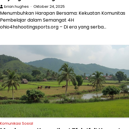
brian.hughes
Oktober 24, 2025
Menumbuhkan Harapan Bersama: Kekuatan Komunitas
Pembelajar dalam Semangat 4H
ohio4hshootingsports.org – Di era yang serba…
Komunikasi Sosial