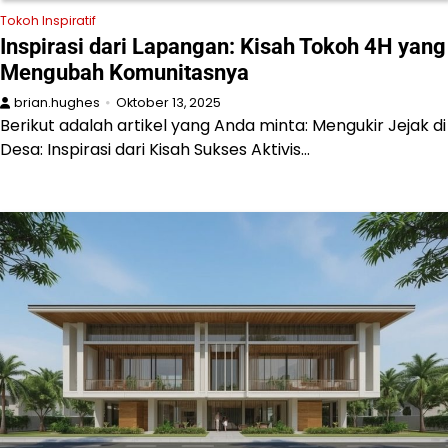
Tokoh Inspiratif
Inspirasi dari Lapangan: Kisah Tokoh 4H yang
Mengubah Komunitasnya
brian.hughes
Oktober 13, 2025
Berikut adalah artikel yang Anda minta: Mengukir Jejak di
Desa: Inspirasi dari Kisah Sukses Aktivis…