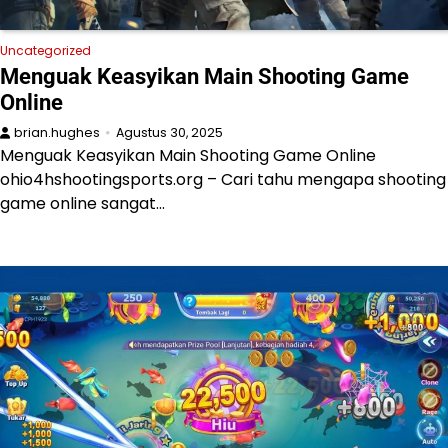
Uncategorized
Menguak Keasyikan Main Shooting Game
Online
brian.hughes
Agustus 30, 2025
Menguak Keasyikan Main Shooting Game Online
ohio4hshootingsports.org – Cari tahu mengapa shooting
game online sangat…