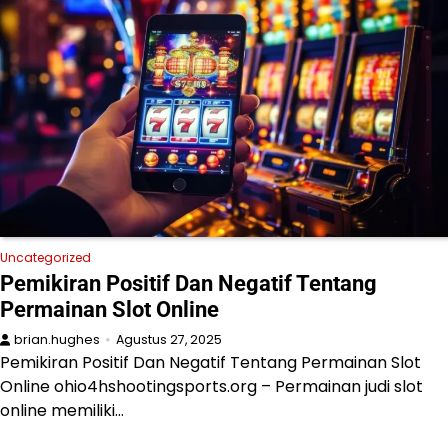
Uncategorized
Pemikiran Positif Dan Negatif Tentang
Permainan Slot Online
brian.hughes
Agustus 27, 2025
Pemikiran Positif Dan Negatif Tentang Permainan Slot
Online ohio4hshootingsports.org – Permainan judi slot
online memiliki…