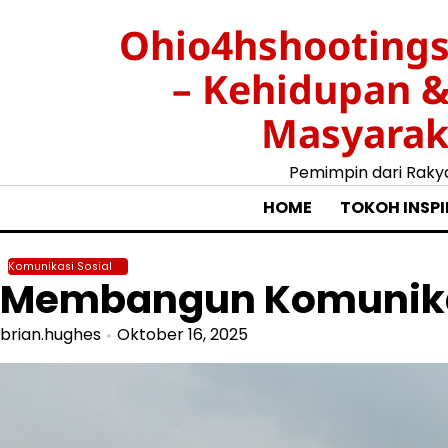
Skip
Ohio4hshootings
to
content
– Kehidupan 
Masyarak
Pemimpin dari Raky
HOME
TOKOH INSPI
Komunikasi Sosial
Membangun Komunikasi
brian.hughes
Oktober 16, 2025