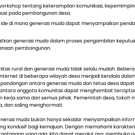
 workshop tentang keterampilan komunikasi, kepemimpi
busi pada pembangunan desa.
 dan ide di mana generasi muda dapat menyampaikan pend
batkan generasi muda dalam proses pengambilan keputus
canaan pembangunan.
tas rural dan generasi muda tidak selalu mudah. Beberap
internet di beberapa wilayah desa menjadi kendala dalam
 pandangan antara generasi muda dan tetua desa dapat
ntara anggota komunitas dapat menghambat terciptanya
n kerja sama dari semua pihak. Pemerintah desa, tokoh 
a, dan saling menghormati.
generasi muda bukan hanya sekadar menyampaikan infor
ng kondusif bagi kemajuan. Dengan memahami karakterist
tantangan yang ada, kita dapat merajut asa, membuka p