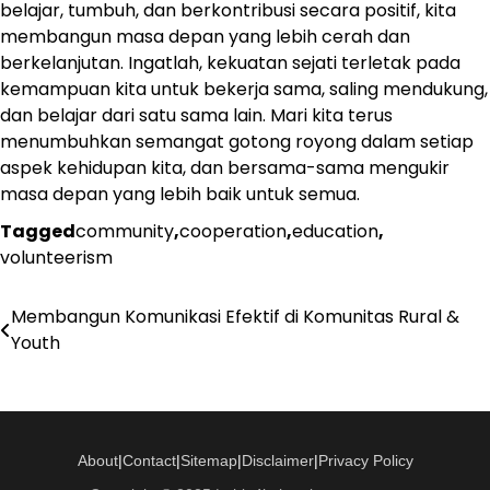
belajar, tumbuh, dan berkontribusi secara positif, kita
membangun masa depan yang lebih cerah dan
berkelanjutan. Ingatlah, kekuatan sejati terletak pada
kemampuan kita untuk bekerja sama, saling mendukung,
dan belajar dari satu sama lain. Mari kita terus
menumbuhkan semangat gotong royong dalam setiap
aspek kehidupan kita, dan bersama-sama mengukir
masa depan yang lebih baik untuk semua.
Tagged
community
,
cooperation
,
education
,
volunteerism
Membangun Komunikasi Efektif di Komunitas Rural &
Navigasi
Youth
pos
About
|
Contact
|
Sitemap
|
Disclaimer
|
Privacy Policy