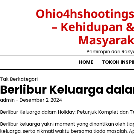
Skip
Ohio4hshootings
to
content
– Kehidupan 
Masyarak
Pemimpin dari Raky
HOME
TOKOH INSPI
Tak Berkategori
Berlibur Keluarga dal
admin
Desember 2, 2024
Berlibur Keluarga dalam Holiday: Petunjuk Komplet dan 
Berlibur keluarga yakni moment yang dinantikan oleh tia
keluarga, serta nikmati waktu bersama tiada masalah. Ap