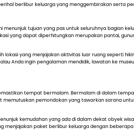
perihal berlibur keluarga yang menggembirakan serta p
ni menunjuk tujuan yang pas untuk seluruhnya bagian ke
okasi yang dapat diperhitungkan merupakan pantai, gun
h lokasi yang menjajakan aktivitas luar ruang seperti hik
i, kalau Anda ingin pengalaman mendidik, lawatan ke muse
u memastikan tempat bermalam. Bermalam di dalam tempa
uat memutuskan pemondokan yang tawarkan sarana untuk
unjuk kemudahan yang ada di dalam dekat obyek wisata
ang menjajakan paket berlibur keluarga dengan beberap