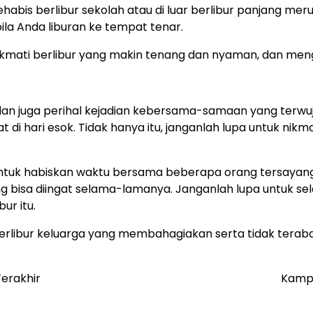
habis berlibur sekolah atau di luar berlibur panjang mer
ila Anda liburan ke tempat tenar.
kmati berlibur yang makin tenang dan nyaman, dan mengh
, dan juga perihal kejadian kebersama-samaan yang ter
at di hari esok. Tidak hanya itu, janganlah lupa untuk ni
untuk habiskan waktu bersama beberapa orang tersayang
isa diingat selama-lamanya. Janganlah lupa untuk sela
ur itu.
berlibur keluarga yang membahagiakan serta tidak terab
erakhir
Kampu