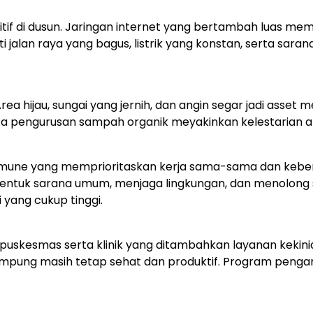
f di dusun. Jaringan internet yang bertambah luas mem
ti jalan raya yang bagus, listrik yang konstan, serta sa
rea hijau, sungai yang jernih, dan angin segar jadi asset
a pengurusan sampah organik meyakinkan kelestarian al
omune yang memprioritaskan kerja sama-sama dan keber
bentuk sarana umum, menjaga lingkungan, dan menolong
yang cukup tinggi.
uskesmas serta klinik yang ditambahkan layanan kekini
mpung masih tetap sehat dan produktif. Program pengara