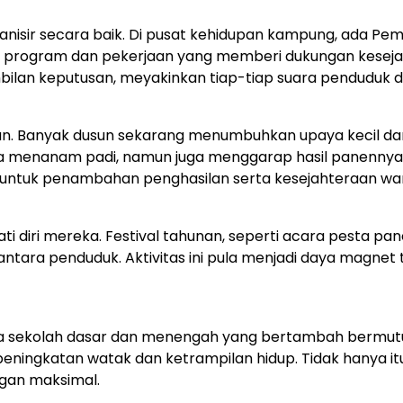
nisir secara baik. Di pusat kehidupan kampung, ada Pe
rogram dan pekerjaan yang memberi dukungan kesejah
lan keputusan, meyakinkan tiap-tiap suara penduduk di
n. Banyak dusun sekarang menumbuhkan upaya kecil dan 
a menanam padi, namun juga menggarap hasil panennya m
u untuk penambahan penghasilan serta kesejahteraan wa
ati diri mereka. Festival tahunan, seperti acara pesta pa
tara penduduk. Aktivitas ini pula menjadi daya magnet
 sekolah dasar dan menengah yang bertambah bermutu. 
peningkatan watak dan ketrampilan hidup. Tidak hanya i
an maksimal.