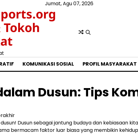
Jumat, Agu 07, 2026
ports.org
& Tokoh
at
at
RATIF
KOMUNIKASI SOSIAL
PROFIL MASYARAKAT
lam Dusun: Tips Kompl
rakhir
usun! Dusun sebagai jantung budaya dan kebiasaan kit
bersama bermacam faktor luar biasa yang membikin kehidup