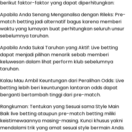
berikut faktor-faktor yang dapat diperhitungkan:
Apabila Anda Senang Menganalisa dengan Rileks: Pre-
match betting jadi alternatif bagus karena memberi
waktu yang lumayan buat perhitungkan seluruh unsur
sebelumnya taruhan.
Apabila Anda Sukai Taruhan yang Aktif: Live betting
dapat menjadi pilihan menarik sebab memberi
keluwesan dalam lihat perform klub sebelumnya
taruhan.
Kalau Mau Ambil Keuntungan dari Peralihan Odds: Live
betting lebih beri keuntungan lantaran odds dapat
berganti bertambah tinggi dari pre-match.
Rangkuman: Tentukan yang Sesuai sama Style Main
Baik live betting ataupun pre-match betting miliki
keistimewaannya masing-masing. Kunci khusus yakni
mendalami trik yang amat sesuai style bermain Anda.