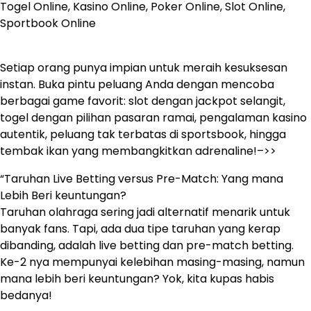
Togel Online, Kasino Online, Poker Online, Slot Online,
Sportbook Online
Setiap orang punya impian untuk meraih kesuksesan
instan. Buka pintu peluang Anda dengan mencoba
berbagai game favorit: slot dengan jackpot selangit,
togel dengan pilihan pasaran ramai, pengalaman kasino
autentik, peluang tak terbatas di sportsbook, hingga
tembak ikan yang membangkitkan adrenaline!–>>
“Taruhan Live Betting versus Pre-Match: Yang mana
Lebih Beri keuntungan?
Taruhan olahraga sering jadi alternatif menarik untuk
banyak fans. Tapi, ada dua tipe taruhan yang kerap
dibanding, adalah live betting dan pre-match betting.
Ke-2 nya mempunyai kelebihan masing-masing, namun
mana lebih beri keuntungan? Yok, kita kupas habis
bedanya!