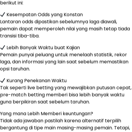
berikut ini:
Kesempatan Odds yang Konstan
Lantaran odds dipastikan sebelumnya laga diawali,
pemain dapat memperoleh nilai yang masih tetap tiada
transisi tiba-tiba.
Lebih Banyak Waktu buat Kajian
Pemain punyai peluang untuk menelaah statistik, rekor
laga, dan informasi yang lain saat sebelum memastikan
opsi taruhan.
Kurang Penekanan Waktu
Tak seperti live betting yang mewajibkan putusan cepat,
pre-match betting memberi bisa lebih banyak waktu
guna berpikiran saat sebelum taruhan.
Yang mana Lebih Memberi keuntungan?
Tidak ada jawaban pastilah karena alternatif terpilih
bergantung di tipe main masing-masing pemain. Tetapi,