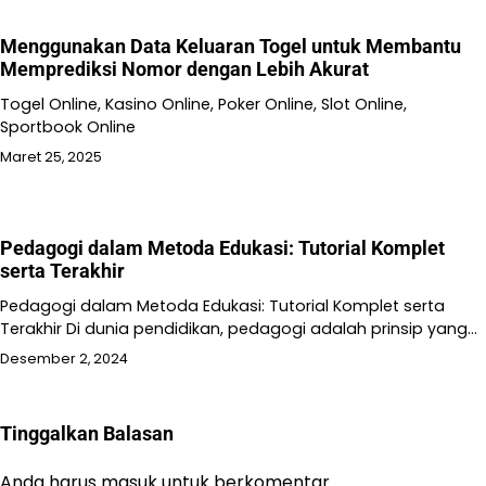
Menggunakan Data Keluaran Togel untuk Membantu
Memprediksi Nomor dengan Lebih Akurat
Togel Online, Kasino Online, Poker Online, Slot Online,
Sportbook Online
Maret 25, 2025
Pedagogi dalam Metoda Edukasi: Tutorial Komplet
serta Terakhir
Pedagogi dalam Metoda Edukasi: Tutorial Komplet serta
Terakhir Di dunia pendidikan, pedagogi adalah prinsip yang…
Desember 2, 2024
Tinggalkan Balasan
Anda harus
masuk
untuk berkomentar.