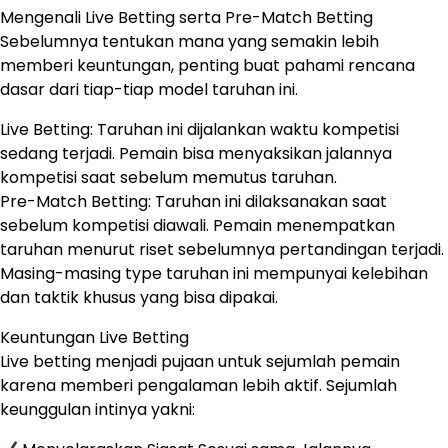
Mengenali Live Betting serta Pre-Match Betting
Sebelumnya tentukan mana yang semakin lebih
memberi keuntungan, penting buat pahami rencana
dasar dari tiap-tiap model taruhan ini.
Live Betting: Taruhan ini dijalankan waktu kompetisi
sedang terjadi. Pemain bisa menyaksikan jalannya
kompetisi saat sebelum memutus taruhan.
Pre-Match Betting: Taruhan ini dilaksanakan saat
sebelum kompetisi diawali. Pemain menempatkan
taruhan menurut riset sebelumnya pertandingan terjadi.
Masing-masing type taruhan ini mempunyai kelebihan
dan taktik khusus yang bisa dipakai.
Keuntungan Live Betting
Live betting menjadi pujaan untuk sejumlah pemain
karena memberi pengalaman lebih aktif. Sejumlah
keunggulan intinya yakni: