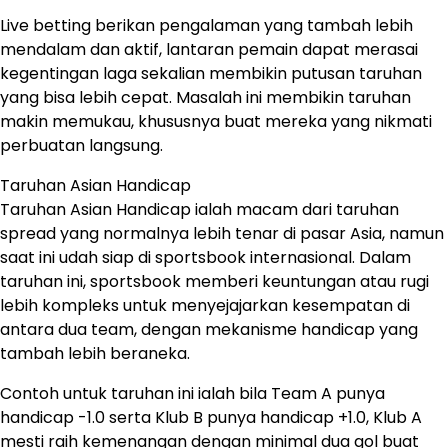
Live betting berikan pengalaman yang tambah lebih
mendalam dan aktif, lantaran pemain dapat merasai
kegentingan laga sekalian membikin putusan taruhan
yang bisa lebih cepat. Masalah ini membikin taruhan
makin memukau, khususnya buat mereka yang nikmati
perbuatan langsung.
Taruhan Asian Handicap
Taruhan Asian Handicap ialah macam dari taruhan
spread yang normalnya lebih tenar di pasar Asia, namun
saat ini udah siap di sportsbook internasional. Dalam
taruhan ini, sportsbook memberi keuntungan atau rugi
lebih kompleks untuk menyejajarkan kesempatan di
antara dua team, dengan mekanisme handicap yang
tambah lebih beraneka.
Contoh untuk taruhan ini ialah bila Team A punya
handicap -1.0 serta Klub B punya handicap +1.0, Klub A
mesti raih kemenangan dengan minimal dua gol buat