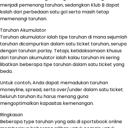
menjadi pemenang taruhan, sedangkan Klub B dapat
kalah dari perbedaan satu gol serta masih tetap
memenangi taruhan.
Taruhan Akumulator
Taruhan akumulator ialah tipe taruhan di mana sejumlah
taruhan dicampurkan dalam satu ticket taruhan, serupa
dengan taruhan parlay. Tetapi, ketidaksamaan khusus
dari taruhan akumulator ialah kalau taruhan ini sering
libatkan beberapa tipe taruhan dalam satu ticket yang
beda.
Untuk contoh, Anda dapat memadukan taruhan
moneyline, spread, serta over/under dalam satu ticket.
Seluruh taruhan itu harus menang guna
mengoptimalkan kapasitas kemenangan.
Ringkasan
Beberapa type taruhan yang ada di sportsbook online