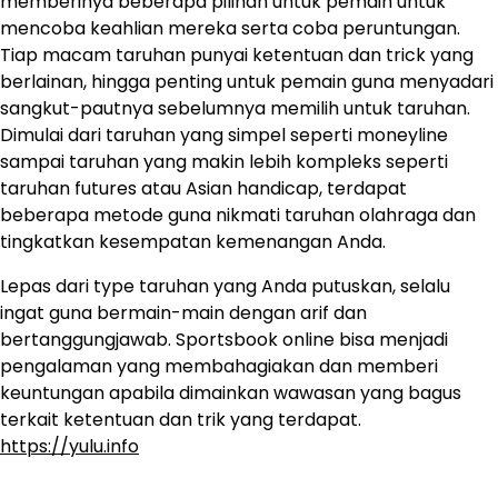
memberinya beberapa pilihan untuk pemain untuk
mencoba keahlian mereka serta coba peruntungan.
Tiap macam taruhan punyai ketentuan dan trick yang
berlainan, hingga penting untuk pemain guna menyadari
sangkut-pautnya sebelumnya memilih untuk taruhan.
Dimulai dari taruhan yang simpel seperti moneyline
sampai taruhan yang makin lebih kompleks seperti
taruhan futures atau Asian handicap, terdapat
beberapa metode guna nikmati taruhan olahraga dan
tingkatkan kesempatan kemenangan Anda.
Lepas dari type taruhan yang Anda putuskan, selalu
ingat guna bermain-main dengan arif dan
bertanggungjawab. Sportsbook online bisa menjadi
pengalaman yang membahagiakan dan memberi
keuntungan apabila dimainkan wawasan yang bagus
terkait ketentuan dan trik yang terdapat.
https://yulu.info