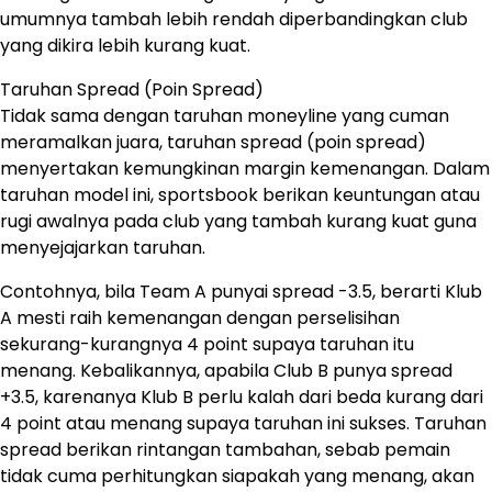
umumnya tambah lebih rendah diperbandingkan club
yang dikira lebih kurang kuat.
Taruhan Spread (Poin Spread)
Tidak sama dengan taruhan moneyline yang cuman
meramalkan juara, taruhan spread (poin spread)
menyertakan kemungkinan margin kemenangan. Dalam
taruhan model ini, sportsbook berikan keuntungan atau
rugi awalnya pada club yang tambah kurang kuat guna
menyejajarkan taruhan.
Contohnya, bila Team A punyai spread -3.5, berarti Klub
A mesti raih kemenangan dengan perselisihan
sekurang-kurangnya 4 point supaya taruhan itu
menang. Kebalikannya, apabila Club B punya spread
+3.5, karenanya Klub B perlu kalah dari beda kurang dari
4 point atau menang supaya taruhan ini sukses. Taruhan
spread berikan rintangan tambahan, sebab pemain
tidak cuma perhitungkan siapakah yang menang, akan