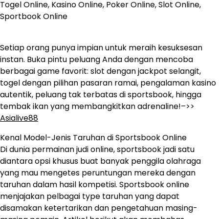
Togel Online, Kasino Online, Poker Online, Slot Online,
Sportbook Online
Setiap orang punya impian untuk meraih kesuksesan
instan. Buka pintu peluang Anda dengan mencoba
berbagai game favorit: slot dengan jackpot selangit,
togel dengan pilihan pasaran ramai, pengalaman kasino
autentik, peluang tak terbatas di sportsbook, hingga
tembak ikan yang membangkitkan adrenaline!–>>
Asialive88
Kenal Model-Jenis Taruhan di Sportsbook Online
Di dunia permainan judi online, sportsbook jadi satu
diantara opsi khusus buat banyak penggila olahraga
yang mau mengetes peruntungan mereka dengan
taruhan dalam hasil kompetisi. Sportsbook online
menjajakan pelbagai type taruhan yang dapat
disamakan ketertarikan dan pengetahuan masing-