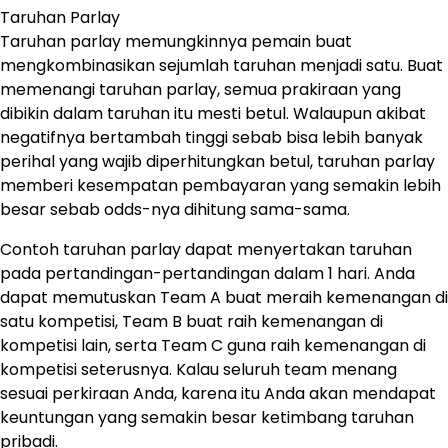
Taruhan Parlay
Taruhan parlay memungkinnya pemain buat
mengkombinasikan sejumlah taruhan menjadi satu. Buat
memenangi taruhan parlay, semua prakiraan yang
dibikin dalam taruhan itu mesti betul. Walaupun akibat
negatifnya bertambah tinggi sebab bisa lebih banyak
perihal yang wajib diperhitungkan betul, taruhan parlay
memberi kesempatan pembayaran yang semakin lebih
besar sebab odds-nya dihitung sama-sama.
Contoh taruhan parlay dapat menyertakan taruhan
pada pertandingan-pertandingan dalam 1 hari. Anda
dapat memutuskan Team A buat meraih kemenangan di
satu kompetisi, Team B buat raih kemenangan di
kompetisi lain, serta Team C guna raih kemenangan di
kompetisi seterusnya. Kalau seluruh team menang
sesuai perkiraan Anda, karena itu Anda akan mendapat
keuntungan yang semakin besar ketimbang taruhan
pribadi.