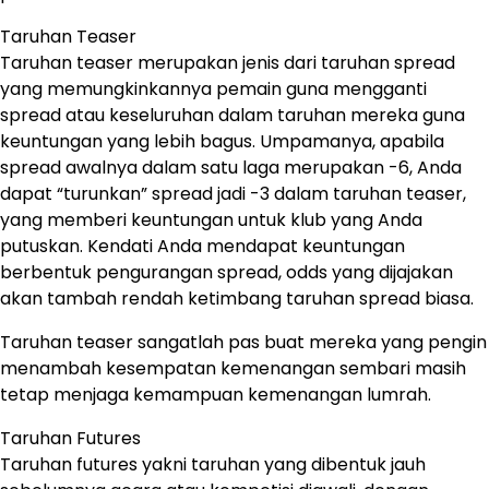
Taruhan Teaser
Taruhan teaser merupakan jenis dari taruhan spread
yang memungkinkannya pemain guna mengganti
spread atau keseluruhan dalam taruhan mereka guna
keuntungan yang lebih bagus. Umpamanya, apabila
spread awalnya dalam satu laga merupakan -6, Anda
dapat “turunkan” spread jadi -3 dalam taruhan teaser,
yang memberi keuntungan untuk klub yang Anda
putuskan. Kendati Anda mendapat keuntungan
berbentuk pengurangan spread, odds yang dijajakan
akan tambah rendah ketimbang taruhan spread biasa.
Taruhan teaser sangatlah pas buat mereka yang pengin
menambah kesempatan kemenangan sembari masih
tetap menjaga kemampuan kemenangan lumrah.
Taruhan Futures
Taruhan futures yakni taruhan yang dibentuk jauh