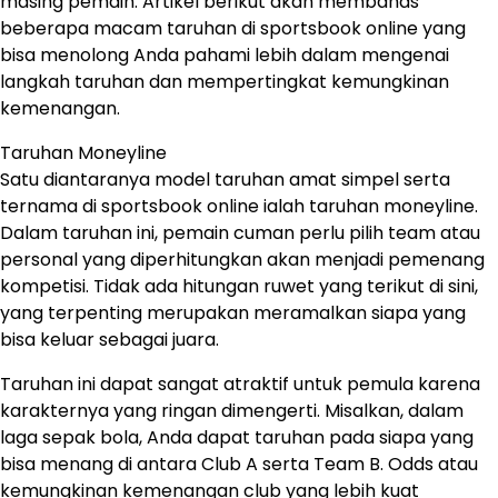
masing pemain. Artikel berikut akan membahas
beberapa macam taruhan di sportsbook online yang
bisa menolong Anda pahami lebih dalam mengenai
langkah taruhan dan mempertingkat kemungkinan
kemenangan.
Taruhan Moneyline
Satu diantaranya model taruhan amat simpel serta
ternama di sportsbook online ialah taruhan moneyline.
Dalam taruhan ini, pemain cuman perlu pilih team atau
personal yang diperhitungkan akan menjadi pemenang
kompetisi. Tidak ada hitungan ruwet yang terikut di sini,
yang terpenting merupakan meramalkan siapa yang
bisa keluar sebagai juara.
Taruhan ini dapat sangat atraktif untuk pemula karena
karakternya yang ringan dimengerti. Misalkan, dalam
laga sepak bola, Anda dapat taruhan pada siapa yang
bisa menang di antara Club A serta Team B. Odds atau
kemungkinan kemenangan club yang lebih kuat