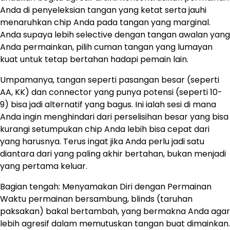
Anda di penyeleksian tangan yang ketat serta jauhi
menaruhkan chip Anda pada tangan yang marginal.
Anda supaya lebih selective dengan tangan awalan yang
Anda permainkan, pilih cuman tangan yang lumayan
kuat untuk tetap bertahan hadapi pemain lain.
Umpamanya, tangan seperti pasangan besar (seperti
AA, KK) dan connector yang punya potensi (seperti 10-
9) bisa jadi alternatif yang bagus. Ini ialah sesi di mana
Anda ingin menghindari dari perselisihan besar yang bisa
kurangi setumpukan chip Anda lebih bisa cepat dari
yang harusnya. Terus ingat jika Anda perlu jadi satu
diantara dari yang paling akhir bertahan, bukan menjadi
yang pertama keluar.
Bagian tengah: Menyamakan Diri dengan Permainan
Waktu permainan bersambung, blinds (taruhan
paksakan) bakal bertambah, yang bermakna Anda agar
lebih agresif dalam memutuskan tangan buat dimainkan.