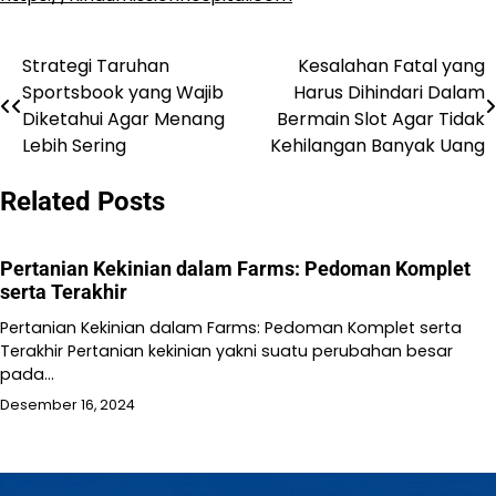
Strategi Taruhan
Kesalahan Fatal yang
Navigasi
Sportsbook yang Wajib
Harus Dihindari Dalam
pos
Diketahui Agar Menang
Bermain Slot Agar Tidak
Lebih Sering
Kehilangan Banyak Uang
Related Posts
Pertanian Kekinian dalam Farms: Pedoman Komplet
serta Terakhir
Pertanian Kekinian dalam Farms: Pedoman Komplet serta
Terakhir Pertanian kekinian yakni suatu perubahan besar
pada…
Desember 16, 2024