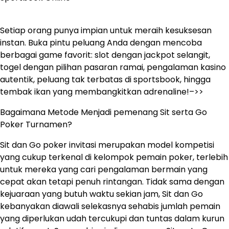
Setiap orang punya impian untuk meraih kesuksesan
instan. Buka pintu peluang Anda dengan mencoba
berbagai game favorit: slot dengan jackpot selangit,
togel dengan pilihan pasaran ramai, pengalaman kasino
autentik, peluang tak terbatas di sportsbook, hingga
tembak ikan yang membangkitkan adrenaline!–>>
Bagaimana Metode Menjadi pemenang Sit serta Go
Poker Turnamen?
Sit dan Go poker invitasi merupakan model kompetisi
yang cukup terkenal di kelompok pemain poker, terlebih
untuk mereka yang cari pengalaman bermain yang
cepat akan tetapi penuh rintangan. Tidak sama dengan
kejuaraan yang butuh waktu sekian jam, Sit dan Go
kebanyakan diawali selekasnya sehabis jumlah pemain
yang diperlukan udah tercukupi dan tuntas dalam kurun