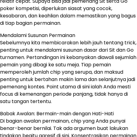
relatif cepat. Supaya bisa jadi pemenang Sit serta Go
poker kompetisi, diperlukan siasat yang cocok,
kesabaran, dan keahlian dalam memastikan yang bagus
di tiap bagian permainan.
Mendalami Susunan Permainan
Sebelumnya kita membicarakan lebih jauh tentang trick,
penting untuk mendalami susunan dasar dari Sit dan Go
turnamen. Pertandingan ini kebanyakan diawali sejumlah
pemain yang dibagi ke satu meja. Tiap pemain
memperoleh jumlah chip yang serupa, dan maksud
penting untuk bertahan makin lama dan selanjutnya jadi
pemenang kontes. Point utama di sini ialah Anda mesti
focus di kemenangan periode panjang, tidak hanya di
satu tangan tertentu.
Babak Awalan: Bermain-main dengan Hati-Hati
Di bagian awalan permainan, chip yang Anda punyai
benar-benar bernilai. Tak ada argumen buat lakukan
tindakan begitu agresif di sini. Konsentrasikan permainan