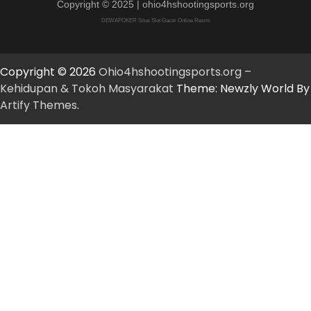
Copyright © 2025 | ohio4hshootingsports.org
DEWAPOKER Situs Slot Gacor Online Resmi
Copyright © 2026
Ohio4hshootingsports.org –
Kehidupan & Tokoh Masyarakat
Theme: Newzly World By
Artify Themes
.