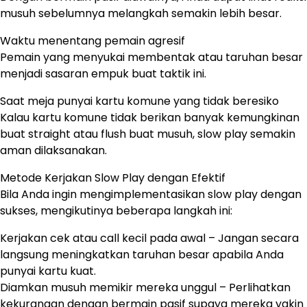
musuh sebelumnya melangkah semakin lebih besar.
Waktu menentang pemain agresif
Pemain yang menyukai membentak atau taruhan besar
menjadi sasaran empuk buat taktik ini.
Saat meja punyai kartu komune yang tidak beresiko
Kalau kartu komune tidak berikan banyak kemungkinan
buat straight atau flush buat musuh, slow play semakin
aman dilaksanakan.
Metode Kerjakan Slow Play dengan Efektif
Bila Anda ingin mengimplementasikan slow play dengan
sukses, mengikutinya beberapa langkah ini:
Kerjakan cek atau call kecil pada awal – Jangan secara
langsung meningkatkan taruhan besar apabila Anda
punyai kartu kuat.
Diamkan musuh memikir mereka unggul – Perlihatkan
kekurangan dengan bermain pasif supaya mereka yakin