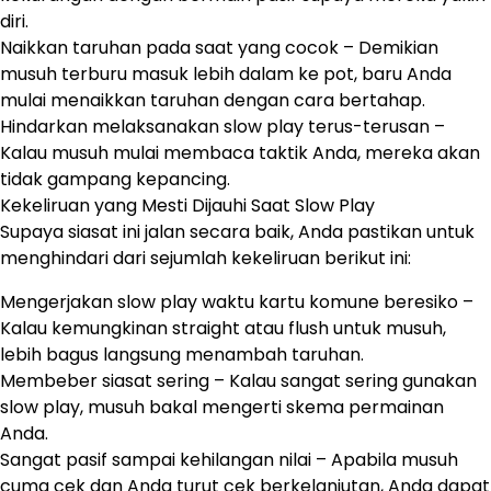
diri.
Naikkan taruhan pada saat yang cocok – Demikian
musuh terburu masuk lebih dalam ke pot, baru Anda
mulai menaikkan taruhan dengan cara bertahap.
Hindarkan melaksanakan slow play terus-terusan –
Kalau musuh mulai membaca taktik Anda, mereka akan
tidak gampang kepancing.
Kekeliruan yang Mesti Dijauhi Saat Slow Play
Supaya siasat ini jalan secara baik, Anda pastikan untuk
menghindari dari sejumlah kekeliruan berikut ini:
Mengerjakan slow play waktu kartu komune beresiko –
Kalau kemungkinan straight atau flush untuk musuh,
lebih bagus langsung menambah taruhan.
Membeber siasat sering – Kalau sangat sering gunakan
slow play, musuh bakal mengerti skema permainan
Anda.
Sangat pasif sampai kehilangan nilai – Apabila musuh
cuma cek dan Anda turut cek berkelanjutan, Anda dapat