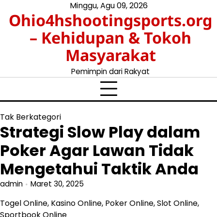
Skip
Minggu, Agu 09, 2026
Ohio4hshootingsports.org
to
content
– Kehidupan & Tokoh
Masyarakat
Pemimpin dari Rakyat
Tak Berkategori
Strategi Slow Play dalam
Poker Agar Lawan Tidak
Mengetahui Taktik Anda
admin
Maret 30, 2025
Togel Online, Kasino Online, Poker Online, Slot Online,
Sportbook Online