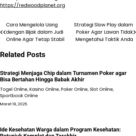
https://redwoodplanet.org
Cara Mengelola Uang
Strategi Slow Play dalam
Navigasi
dengan Bijak dalam Judi
Poker Agar Lawan Tidak
pos
Online Agar Tetap Stabil
Mengetahui Taktik Anda
Related Posts
Strategi Menjaga Chip dalam Turnamen Poker agar
Bisa Bertahan Hingga Babak Akhir
Togel Online, Kasino Online, Poker Online, Slot Online,
Sportbook Online
Maret 19, 2025
Ide Kesehatan Warga dalam Program Kesehatan:
Petunjuk Komplet dan Terakhir