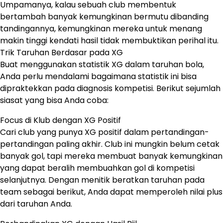
Umpamanya, kalau sebuah club membentuk
bertambah banyak kemungkinan bermutu dibanding
tandingannya, kemungkinan mereka untuk menang
makin tinggi kendati hasil tidak membuktikan perihal itu.
Trik Taruhan Berdasar pada XG
Buat menggunakan statistik XG dalam taruhan bola,
Anda perlu mendalami bagaimana statistik ini bisa
dipraktekkan pada diagnosis kompetisi. Berikut sejumlah
siasat yang bisa Anda coba:
Focus di Klub dengan XG Positif
Cari club yang punya XG positif dalam pertandingan-
pertandingan paling akhir. Club ini mungkin belum cetak
banyak gol, tapi mereka membuat banyak kemungkinan
yang dapat beralih membuahkan gol di kompetisi
selanjutnya. Dengan menitik beratkan taruhan pada
team sebagai berikut, Anda dapat memperoleh nilai plus
dari taruhan Anda.