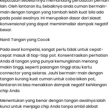
keputusan sebelumnya memandang perbuatan pemain
lain. Oleh lantaran itu, Sebaiknya anda cuman bermain-
main dengan tangan yang tambah lebih kuat bila ada
pada posisi awalnya. Ini merupakan dasar dari siasat
konvensional yang dapat meminimalisir dampak negatif
besar.
Nanti Tangan yang Cocok
Pada awal kompetisi, sangat perlu tidak untuk cepat-
cepat masuk di tiap-tiap pot. Konsentrasikan perhatian
Anda di tangan yang punyai kemungkinan menang
makin tinggi, seperti pasangan tinggi atau kartu
connector yang selaras. Jauhi bermain-main dengan
tangan kurang kuat cuman untuk coba isikan pot,
lantaran ini bisa menaikkan dampak negatif kehilangan
chip Anda.
Menentukan yang benar dengan tangan awalnya ialah
kunci untuk menjaga chip Anda tanpa ambil akibat