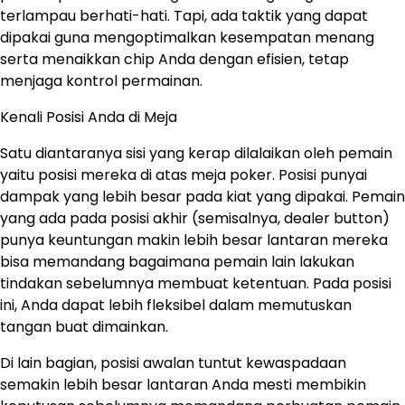
terlampau berhati-hati. Tapi, ada taktik yang dapat
dipakai guna mengoptimalkan kesempatan menang
serta menaikkan chip Anda dengan efisien, tetap
menjaga kontrol permainan.
Kenali Posisi Anda di Meja
Satu diantaranya sisi yang kerap dilalaikan oleh pemain
yaitu posisi mereka di atas meja poker. Posisi punyai
dampak yang lebih besar pada kiat yang dipakai. Pemain
yang ada pada posisi akhir (semisalnya, dealer button)
punya keuntungan makin lebih besar lantaran mereka
bisa memandang bagaimana pemain lain lakukan
tindakan sebelumnya membuat ketentuan. Pada posisi
ini, Anda dapat lebih fleksibel dalam memutuskan
tangan buat dimainkan.
Di lain bagian, posisi awalan tuntut kewaspadaan
semakin lebih besar lantaran Anda mesti membikin