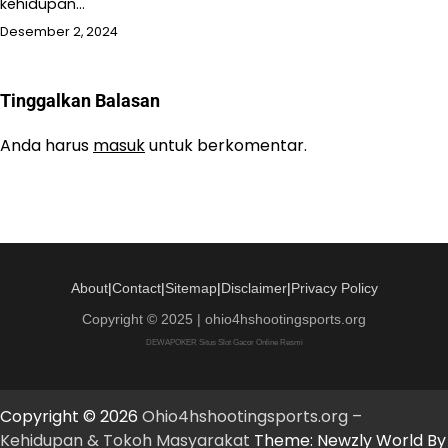
kehidupan…
Desember 2, 2024
Tinggalkan Balasan
Anda harus
masuk
untuk berkomentar.
About
|
Contact
|
Sitemap
|
Disclaimer
|
Privacy Policy
Copyright © 2025 | ohio4hshootingsports.org
DEWAPOKER Situs Slot Gacor Online Resmi
Copyright © 2026
Ohio4hshootingsports.org –
Kehidupan & Tokoh Masyarakat
Theme: Newzly World By