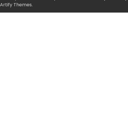
Artify Themes
.