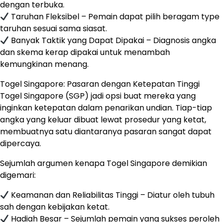
dengan terbuka.
Taruhan Fleksibel – Pemain dapat pilih beragam type
taruhan sesuai sama siasat.
Banyak Taktik yang Dapat Dipakai – Diagnosis angka
dan skema kerap dipakai untuk menambah
kemungkinan menang.
Togel Singapore: Pasaran dengan Ketepatan Tinggi
Togel Singapore (SGP) jadi opsi buat mereka yang
inginkan ketepatan dalam penarikan undian. Tiap-tiap
angka yang keluar dibuat lewat prosedur yang ketat,
membuatnya satu diantaranya pasaran sangat dapat
dipercaya.
Sejumlah argumen kenapa Togel Singapore demikian
digemari:
Keamanan dan Reliabilitas Tinggi – Diatur oleh tubuh
sah dengan kebijakan ketat.
Hadiah Besar – Sejumlah pemain yang sukses peroleh