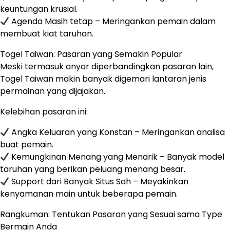
keuntungan krusial.
Agenda Masih tetap – Meringankan pemain dalam
membuat kiat taruhan.
Togel Taiwan: Pasaran yang Semakin Popular
Meski termasuk anyar diperbandingkan pasaran lain,
Togel Taiwan makin banyak digemari lantaran jenis
permainan yang dijajakan.
Kelebihan pasaran ini:
Angka Keluaran yang Konstan – Meringankan analisa
buat pemain.
Kemungkinan Menang yang Menarik – Banyak model
taruhan yang berikan peluang menang besar.
Support dari Banyak Situs Sah – Meyakinkan
kenyamanan main untuk beberapa pemain.
Rangkuman: Tentukan Pasaran yang Sesuai sama Type
Bermain Anda