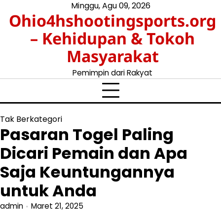
Skip
Minggu, Agu 09, 2026
Ohio4hshootingsports.org
to
content
– Kehidupan & Tokoh
Masyarakat
Pemimpin dari Rakyat
Tak Berkategori
Pasaran Togel Paling
Dicari Pemain dan Apa
Saja Keuntungannya
untuk Anda
admin
Maret 21, 2025