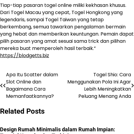
Tiap-tiap pasaran togel online miliki kekhasan khusus.
Dari Togel Macau yang cepat, Togel Hongkong yang
legendaris, sampai Togel Taiwan yang tetap
berkembang, semua tawarkan pengalaman bermain
yang hebat dan memberikan keuntungan. Pemain dapat
pilih pasaran yang amat sesuai sama trick dan pilihan
mereka buat memperoleh hasil terbaik.”
https://blodgetts.biz
Apa Itu Scatter dalam
Togel Shio: Cara
Navigasi
Slot Online dan
Menggunakan Pola Ini Agar
pos
Bagaimana Cara
Lebih Meningkatkan
Memanfaatkannya?
Peluang Menang Anda
Related Posts
Design Rumah Minimalis dalam Rumah Impian: