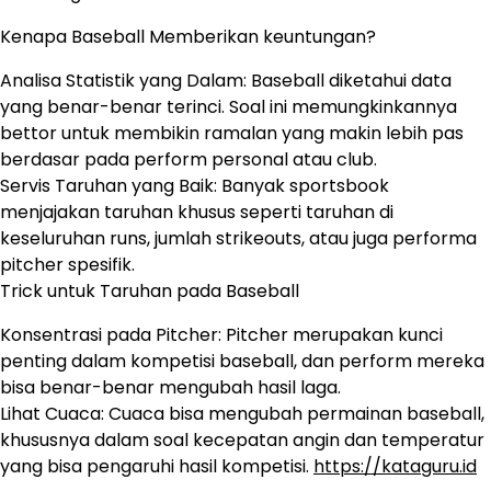
Kenapa Baseball Memberikan keuntungan?
Analisa Statistik yang Dalam: Baseball diketahui data
yang benar-benar terinci. Soal ini memungkinkannya
bettor untuk membikin ramalan yang makin lebih pas
berdasar pada perform personal atau club.
Servis Taruhan yang Baik: Banyak sportsbook
menjajakan taruhan khusus seperti taruhan di
keseluruhan runs, jumlah strikeouts, atau juga performa
pitcher spesifik.
Trick untuk Taruhan pada Baseball
Konsentrasi pada Pitcher: Pitcher merupakan kunci
penting dalam kompetisi baseball, dan perform mereka
bisa benar-benar mengubah hasil laga.
Lihat Cuaca: Cuaca bisa mengubah permainan baseball,
khususnya dalam soal kecepatan angin dan temperatur
yang bisa pengaruhi hasil kompetisi.
https://kataguru.id