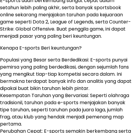
E-sports udah berkembang sangat cepat dalam
setahun lebih paling akhir, serta banyak sportsbook
online sekarang menjajakan taruhan pada kejuaraan
game seperti Dota 2, League of Legends, serta Counter-
Strike: Global Offensive. Buat penggila game, ini dapat
menjadi pasar yang paling beri keuntungan.
Kenapa E-sports Beri keuntungan?
Populasi yang Besar serta Berdedikasi: E-sports punyai
pemirsa yang paling berdedikasi, dengan sejumlah fans
yang mengikut tiap-tiap kompetisi secara dalam. Ini
bermakna terdapat banyak info dan analitis yang dapat
dipakai buat bikin taruhan lebih pintar.
Kesempatan Taruhan yang Bervariasi: Seperti olahraga
tradisionil, taruhan pada e-sports menjajakan banyak
tipe taruhan, seperti taruhan pada juara laga, jumlah
frag, atau klub yang hendak menjadi pemenang map
pertama.
Perubahan Cepat: E-sports semakin berkembang serta