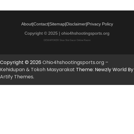
About
|
Contact
|
Sitemap
|
Disclaimer
|
Privacy Policy
Copyright © 2025 | ohio4hshootingsports.org
DEWAPOKER Situs Slot Gacor Online Resmi
Copyright © 2026
Ohio4hshootingsports.org –
Kehidupan & Tokoh Masyarakat
Theme: Newzly World By
Artify Themes
.