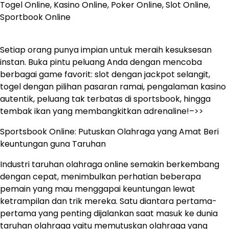
Togel Online, Kasino Online, Poker Online, Slot Online,
Sportbook Online
Setiap orang punya impian untuk meraih kesuksesan
instan. Buka pintu peluang Anda dengan mencoba
berbagai game favorit: slot dengan jackpot selangit,
togel dengan pilihan pasaran ramai, pengalaman kasino
autentik, peluang tak terbatas di sportsbook, hingga
tembak ikan yang membangkitkan adrenaline!–>>
Sportsbook Online: Putuskan Olahraga yang Amat Beri
keuntungan guna Taruhan
Industri taruhan olahraga online semakin berkembang
dengan cepat, menimbulkan perhatian beberapa
pemain yang mau menggapai keuntungan lewat
ketrampilan dan trik mereka. Satu diantara pertama-
pertama yang penting dijalankan saat masuk ke dunia
taruhan olahraga yaitu memutuskan olahraga yang