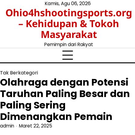
Skip
Kamis, Agu 06, 2026
Ohio4hshootingsports.org
to
content
– Kehidupan & Tokoh
Masyarakat
Pemimpin dari Rakyat
Tak Berkategori
Olahraga dengan Potensi
Taruhan Paling Besar dan
Paling Sering
Dimenangkan Pemain
admin
Maret 22, 2025