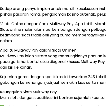
Setiap orang punya impian untuk meraih kesuksesan inst
pilihan pasaran ramai, pengalaman kasino autentik, pe
“Slots Online dengan Spek Multiway Pay: Apa Lebih Mem
Slots online makin alami perkembangan dengan pelbagai 
ketimbang slots tradisionil yang cuma mempercayakan gari
dalam.
Apa Itu Multiway Pay dalam Slots Online?
Multiway Pay ialah sistem yang memungkinnya paduan k
pada garis horizontal atau diagonal khusus, Multiway P
dari kiri ke kanan.
Sejumlah game dengan spesifikasi ini tawarkan 243 te
gabungan kemenangan jadi jauh semakin luas serta mena
Keunggulan Slots Multiway Pay
Main slots dengan spesifikasi ini berikan sejumlah keuntu