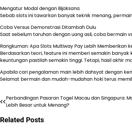
Mengatur Modal dengan Bijaksana
Sebab slots ini tawarkan banyak teknik menang, permai
Coba Versus Demonstrasi Ditambah Dulu
Saat sebelum taruhan dengan uang asli, coba bermain v
Rangkuman: Apa Slots Multiway Pay Lebih Memberikan 
Berdasarkan teori, feature ini memberi semakin banyak
keuntungan pastilah semakin tinggi. Tetapi, hasil akhir
Apabila cari pengalaman main lebih dahsyat dengan kem
Selamat bermain dan mudah-mudahan hoki terus memi
Perbandingan Pasaran Togel Macau dan Singapura: Ma
Navigasi
Lebih Besar untuk Menang?
pos
Related Posts