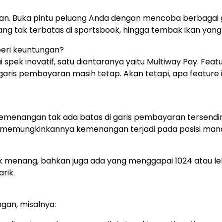
an. Buka pintu peluang Anda dengan mencoba berbagai ga
luang tak terbatas di sportsbook, hingga tembak ikan y
beri keuntungan?
spek inovatif, satu diantaranya yaitu Multiway Pay. Fea
s pembayaran masih tetap. Akan tetapi, apa feature ini s
emenangan tak ada batas di garis pembayaran tersendir
ay memungkinkannya kemenangan terjadi pada posisi mana
knik menang, bahkan juga ada yang menggapai 1024 atau
rik.
ngan, misalnya: