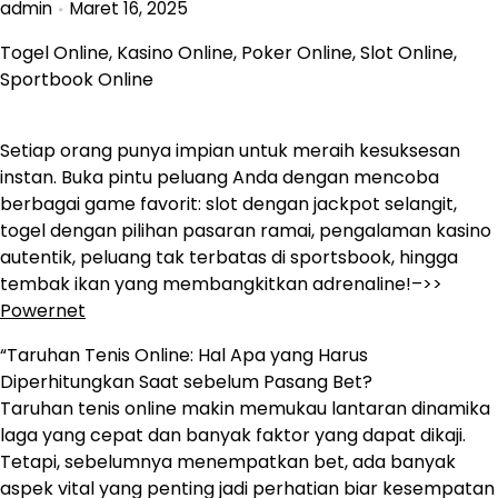
admin
Maret 16, 2025
Togel Online, Kasino Online, Poker Online, Slot Online,
Sportbook Online
Setiap orang punya impian untuk meraih kesuksesan
instan. Buka pintu peluang Anda dengan mencoba
berbagai game favorit: slot dengan jackpot selangit,
togel dengan pilihan pasaran ramai, pengalaman kasino
autentik, peluang tak terbatas di sportsbook, hingga
tembak ikan yang membangkitkan adrenaline!–>>
Powernet
“Taruhan Tenis Online: Hal Apa yang Harus
Diperhitungkan Saat sebelum Pasang Bet?
Taruhan tenis online makin memukau lantaran dinamika
laga yang cepat dan banyak faktor yang dapat dikaji.
Tetapi, sebelumnya menempatkan bet, ada banyak
aspek vital yang penting jadi perhatian biar kesempatan