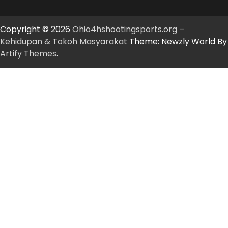
Copyright © 2026
Ohio4hshootingsports.org –
Kehidupan & Tokoh Masyarakat
Theme: Newzly World By
Artify Themes
.