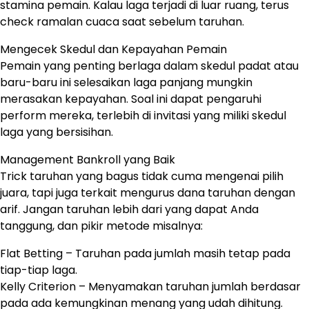
stamina pemain. Kalau laga terjadi di luar ruang, terus
check ramalan cuaca saat sebelum taruhan.
Mengecek Skedul dan Kepayahan Pemain
Pemain yang penting berlaga dalam skedul padat atau
baru-baru ini selesaikan laga panjang mungkin
merasakan kepayahan. Soal ini dapat pengaruhi
perform mereka, terlebih di invitasi yang miliki skedul
laga yang bersisihan.
Management Bankroll yang Baik
Trick taruhan yang bagus tidak cuma mengenai pilih
juara, tapi juga terkait mengurus dana taruhan dengan
arif. Jangan taruhan lebih dari yang dapat Anda
tanggung, dan pikir metode misalnya:
Flat Betting – Taruhan pada jumlah masih tetap pada
tiap-tiap laga.
Kelly Criterion – Menyamakan taruhan jumlah berdasar
pada ada kemungkinan menang yang udah dihitung.