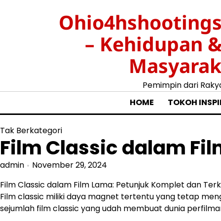
Skip
Ohio4hshootings
to
content
– Kehidupan 
Masyarak
Pemimpin dari Raky
HOME
TOKOH INSPI
Tak Berkategori
Film Classic dalam Fi
admin
November 29, 2024
Film Classic dalam Film Lama: Petunjuk Komplet dan Terki
Film classic miliki daya magnet tertentu yang tetap men
sejumlah film classic yang udah membuat dunia perfilman