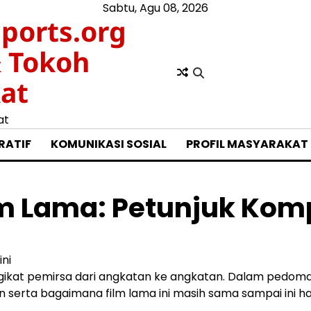
Sabtu, Agu 08, 2026
ports.org
& Tokoh
at
at
RATIF
KOMUNIKASI SOSIAL
PROFIL MASYARAKAT
lm Lama: Petunjuk Komp
ni
gikat pemirsa dari angkatan ke angkatan. Dalam pedoman 
 serta bagaimana film lama ini masih sama sampai ini har