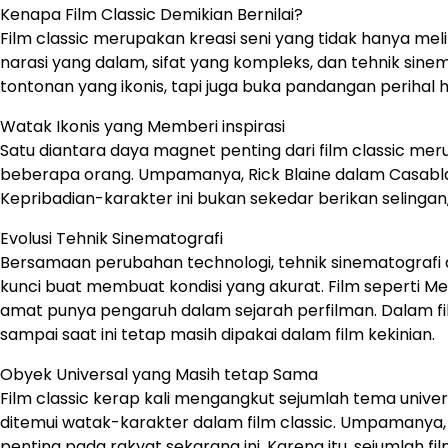
Kenapa Film Classic Demikian Bernilai?
Film classic merupakan kreasi seni yang tidak hanya me
narasi yang dalam, sifat yang kompleks, dan tehnik sinem
tontonan yang ikonis, tapi juga buka pandangan perihal h
Watak Ikonis yang Memberi inspirasi
Satu diantara daya magnet penting dari film classic mer
beberapa orang. Umpamanya, Rick Blaine dalam Casabl
Kepribadian-karakter ini bukan sekedar berikan seling
Evolusi Tehnik Sinematografi
Bersamaan perubahan technologi, tehnik sinematografi d
kunci buat membuat kondisi yang akurat. Film seperti M
amat punya pengaruh dalam sejarah perfilman. Dalam film
sampai saat ini tetap masih dipakai dalam film kekinian.
Obyek Universal yang Masih tetap Sama
Film classic kerap kali mengangkut sejumlah tema univer
ditemui watak-karakter dalam film classic. Umpamanya, To
penting pada rakyat sekarang ini. Karena itu, sejumlah