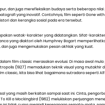
lipur, dan juga merefleksikan budaya serta beberapa nil
atografi yang inovatif. Contohnya, film seperti Gone wit
istori dan kerangka sosial pada era tersebut.
upakan watak-karakter yang didatangkan. Sifat-karakter 
anca yang diaktori oleh Humphrey Bogart memperlihatk
an, dan juga mengemukakan pesan akhlak yang kuat.
alam film classic merasakan evolusi. Di masa awal mula
etropolis (1927) memadukan teknik visual yang mutakhir 
 classic, kita bisa lihat bagaimana sutradara seperti A
sal yang masih berkaitan sampai saat ini. Cinta, pengor
 Kill a Mockingbird (1962) melukiskan perjuangan menenta
 film ini tidak cuma menjadi kesenangan semata-mata, na