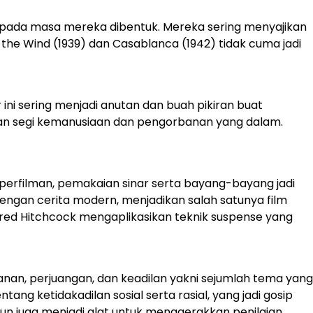
ai pada masa mereka dibentuk. Mereka sering menyajikan
h the Wind (1939) dan Casablanca (1942) tidak cuma jadi
ini sering menjadi anutan dan buah pikiran buat
an segi kemanusiaan dan pengorbanan yang dalam.
 perfilman, pemakaian sinar serta bayang-bayang jadi
dengan cerita modern, menjadikan salah satunya film
lfred Hitchcock mengaplikasikan teknik suspense yang
banan, perjuangan, dan keadilan yakni sejumlah tema yang
ng ketidakadilan sosial serta rasial, yang jadi gosip
mun juga menjadi alat untuk menggerakkan penilaian