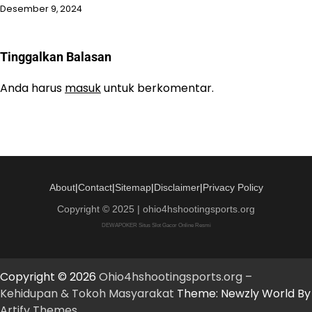
Desember 9, 2024
Tinggalkan Balasan
Anda harus
masuk
untuk berkomentar.
About
|
Contact
|
Sitemap
|
Disclaimer
|
Privacy Policy
Copyright © 2025 | ohio4hshootingsports.org
DEWAPOKER Situs Slot Gacor Online Resmi
Copyright © 2026
Ohio4hshootingsports.org –
Kehidupan & Tokoh Masyarakat
Theme: Newzly World By
Artify Themes
.