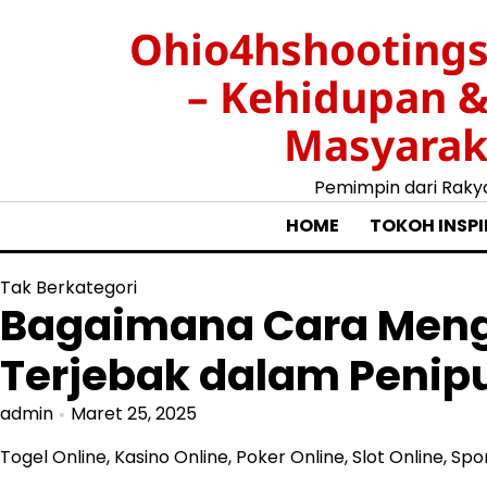
Skip
Ohio4hshootings
to
content
– Kehidupan 
Masyarak
Pemimpin dari Raky
HOME
TOKOH INSPI
Tak Berkategori
Bagaimana Cara Menghi
Terjebak dalam Penip
admin
Maret 25, 2025
Togel Online, Kasino Online, Poker Online, Slot Online, Sp