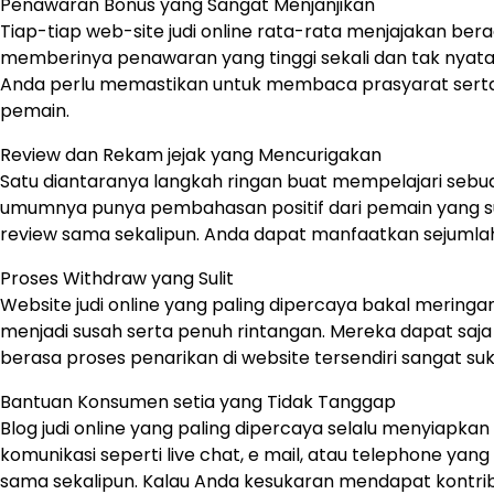
Penawaran Bonus yang Sangat Menjanjikan
Tiap-tiap web-site judi online rata-rata menjajakan b
memberinya penawaran yang tinggi sekali dan tak nyata.
Anda perlu memastikan untuk membaca prasyarat serta
pemain.
Review dan Rekam jejak yang Mencurigakan
Satu diantaranya langkah ringan buat mempelajari sebuah
umumnya punya pembahasan positif dari pemain yang suk
review sama sekalipun. Anda dapat manfaatkan sejumlah f
Proses Withdraw yang Sulit
Website judi online yang paling dipercaya bakal meringa
menjadi susah serta penuh rintangan. Mereka dapat saj
berasa proses penarikan di website tersendiri sangat suk
Bantuan Konsumen setia yang Tidak Tanggap
Blog judi online yang paling dipercaya selalu menyiapk
komunikasi seperti live chat, e mail, atau telephone y
sama sekalipun. Kalau Anda kesukaran mendapat kontribus