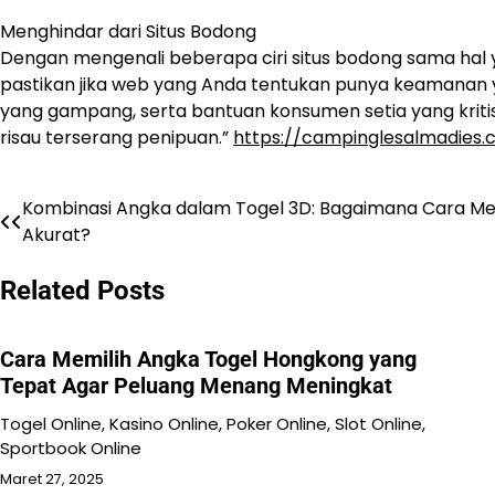
Menghindar dari Situs Bodong
Dengan mengenali beberapa ciri situs bodong sama hal y
pastikan jika web yang Anda tentukan punya keamanan y
yang gampang, serta bantuan konsumen setia yang krit
risau terserang penipuan.”
https://campinglesalmadies
Kombinasi Angka dalam Togel 3D: Bagaimana Cara Me
Navigasi
Akurat?
pos
Related Posts
Cara Memilih Angka Togel Hongkong yang
Tepat Agar Peluang Menang Meningkat
Togel Online, Kasino Online, Poker Online, Slot Online,
Sportbook Online
Maret 27, 2025