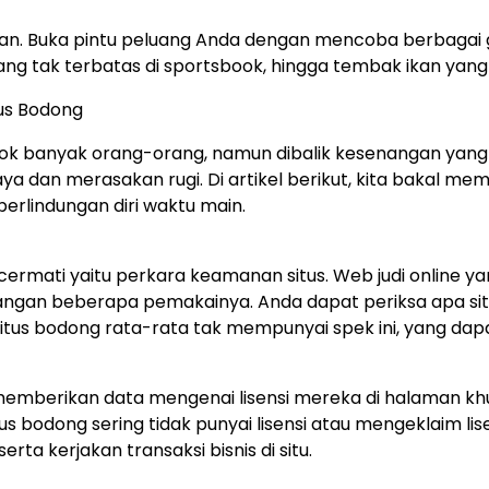
an. Buka pintu peluang Anda dengan mencoba berbagai ga
uang tak terbatas di sportsbook, hingga tembak ikan ya
tus Bodong
mpok banyak orang-orang, namun dibalik kesenangan yang 
a dan merasakan rugi. Di artikel berikut, kita bakal me
rlindungan diri waktu main.
rmati yaitu perkara keamanan situs. Web judi online ya
ngan beberapa pemakainya. Anda dapat periksa apa situs 
 Situs bodong rata-rata tak mempunyai spek ini, yang dap
emberikan data mengenai lisensi mereka di halaman khusus.
 bodong sering tidak punyai lisensi atau mengeklaim lise
ta kerjakan transaksi bisnis di situ.