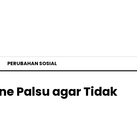
PERUBAHAN SOSIAL
ne Palsu agar Tidak