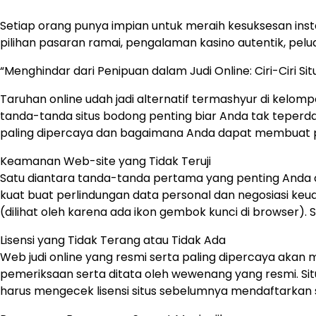
Setiap orang punya impian untuk meraih kesuksesan inst
pilihan pasaran ramai, pengalaman kasino autentik, pel
“Menghindar dari Penipuan dalam Judi Online: Ciri-Ciri Si
Taruhan online udah jadi alternatif termashyur di kelo
tanda-tanda situs bodong penting biar Anda tak teperday
paling dipercaya dan bagaimana Anda dapat membuat pe
Keamanan Web-site yang Tidak Teruji
Satu diantara tanda-tanda pertama yang penting Anda ce
kuat buat perlindungan data personal dan negosiasi keua
(dilihat oleh karena ada ikon gembok kunci di browser).
Lisensi yang Tidak Terang atau Tidak Ada
Web judi online yang resmi serta paling dipercaya akan m
pemeriksaan serta ditata oleh wewenang yang resmi. Situs
harus mengecek lisensi situs sebelumnya mendaftarkan ser