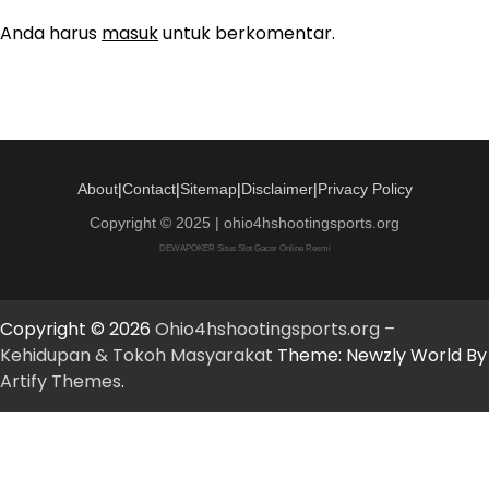
Anda harus
masuk
untuk berkomentar.
About
|
Contact
|
Sitemap
|
Disclaimer
|
Privacy Policy
Copyright © 2025 | ohio4hshootingsports.org
DEWAPOKER Situs Slot Gacor Online Resmi
Copyright © 2026
Ohio4hshootingsports.org –
Kehidupan & Tokoh Masyarakat
Theme: Newzly World By
Artify Themes
.