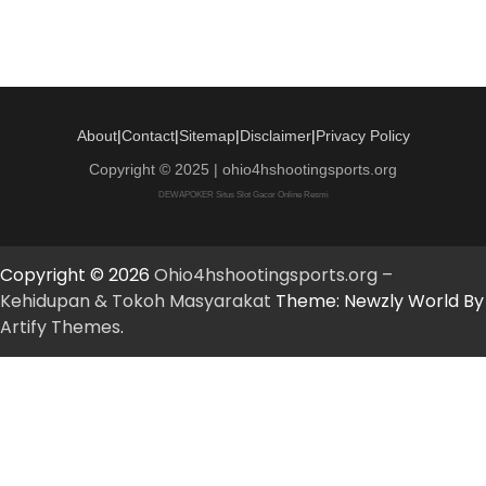
About
|
Contact
|
Sitemap
|
Disclaimer
|
Privacy Policy
Copyright © 2025 | ohio4hshootingsports.org
DEWAPOKER Situs Slot Gacor Online Resmi
Copyright © 2026
Ohio4hshootingsports.org –
Kehidupan & Tokoh Masyarakat
Theme: Newzly World By
Artify Themes
.