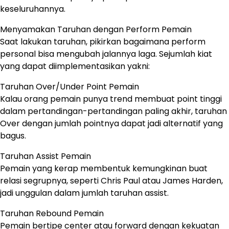
keseluruhannya.
Menyamakan Taruhan dengan Perform Pemain
Saat lakukan taruhan, pikirkan bagaimana perform
personal bisa mengubah jalannya laga. Sejumlah kiat
yang dapat diimplementasikan yakni:
Taruhan Over/Under Point Pemain
Kalau orang pemain punya trend membuat point tinggi
dalam pertandingan-pertandingan paling akhir, taruhan
Over dengan jumlah pointnya dapat jadi alternatif yang
bagus.
Taruhan Assist Pemain
Pemain yang kerap membentuk kemungkinan buat
relasi segrupnya, seperti Chris Paul atau James Harden,
jadi unggulan dalam jumlah taruhan assist.
Taruhan Rebound Pemain
Pemain bertipe center atau forward dengan kekuatan