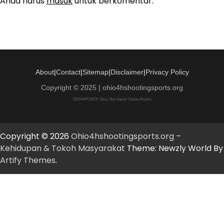
Anda harus
masuk
untuk berkomentar.
About
|
Contact
|
Sitemap
|
Disclaimer
|
Privacy Policy
Copyright © 2025 | ohio4hshootingsports.org
DEWAPOKER Situs Slot Gacor Online Resmi
Copyright © 2026
Ohio4hshootingsports.org –
Kehidupan & Tokoh Masyarakat
Theme: Newzly World By
Artify Themes
.