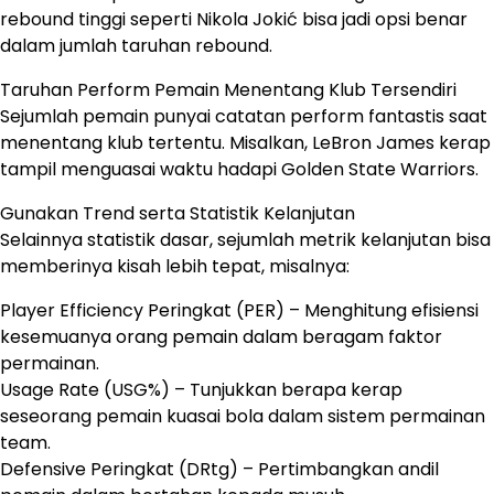
rebound tinggi seperti Nikola Jokić bisa jadi opsi benar
dalam jumlah taruhan rebound.
Taruhan Perform Pemain Menentang Klub Tersendiri
Sejumlah pemain punyai catatan perform fantastis saat
menentang klub tertentu. Misalkan, LeBron James kerap
tampil menguasai waktu hadapi Golden State Warriors.
Gunakan Trend serta Statistik Kelanjutan
Selainnya statistik dasar, sejumlah metrik kelanjutan bisa
memberinya kisah lebih tepat, misalnya:
Player Efficiency Peringkat (PER) – Menghitung efisiensi
kesemuanya orang pemain dalam beragam faktor
permainan.
Usage Rate (USG%) – Tunjukkan berapa kerap
seseorang pemain kuasai bola dalam sistem permainan
team.
Defensive Peringkat (DRtg) – Pertimbangkan andil