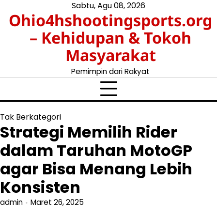
Skip
Sabtu, Agu 08, 2026
Ohio4hshootingsports.org
to
content
– Kehidupan & Tokoh
Masyarakat
Pemimpin dari Rakyat
Tak Berkategori
Strategi Memilih Rider
dalam Taruhan MotoGP
agar Bisa Menang Lebih
Konsisten
admin
Maret 26, 2025