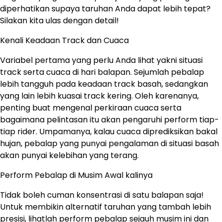
diperhatikan supaya taruhan Anda dapat lebih tepat?
Silakan kita ulas dengan detail!
Kenali Keadaan Track dan Cuaca
Variabel pertama yang perlu Anda lihat yakni situasi
track serta cuaca di hari balapan. Sejumlah pebalap
lebih tangguh pada keadaan track basah, sedangkan
yang lain lebih kuasai track kering. Oleh karenanya,
penting buat mengenal perkiraan cuaca serta
bagaimana pelintasan itu akan pengaruhi perform tiap-
tiap rider. Umpamanya, kalau cuaca diprediksikan bakal
hujan, pebalap yang punyai pengalaman di situasi basah
akan punyai kelebihan yang terang.
Perform Pebalap di Musim Awal kalinya
Tidak boleh cuman konsentrasi di satu balapan saja!
Untuk membikin alternatif taruhan yang tambah lebih
presisi, lihatlah perform pebalap sejauh musim ini dan