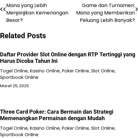
Mana yang Lebih
Game dan Turnamen:
pos
Menjanjikan Kemenangan
Mana yang Memberikan
Besar?
Peluang Lebih Banyak?
Related Posts
Daftar Provider Slot Online dengan RTP Tertinggi yang
Harus Dicoba Tahun Ini
Togel Online, Kasino Online, Poker Online, Slot Online,
Sportbook Online
Maret 25, 2025
Three Card Poker: Cara Bermain dan Strategi
Memenangkan Permainan dengan Mudah
Togel Online, Kasino Online, Poker Online, Slot Online,
Sportbook Online