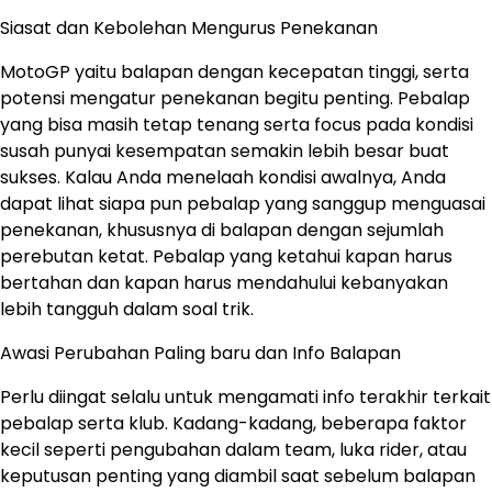
Siasat dan Kebolehan Mengurus Penekanan
MotoGP yaitu balapan dengan kecepatan tinggi, serta
potensi mengatur penekanan begitu penting. Pebalap
yang bisa masih tetap tenang serta focus pada kondisi
susah punyai kesempatan semakin lebih besar buat
sukses. Kalau Anda menelaah kondisi awalnya, Anda
dapat lihat siapa pun pebalap yang sanggup menguasai
penekanan, khususnya di balapan dengan sejumlah
perebutan ketat. Pebalap yang ketahui kapan harus
bertahan dan kapan harus mendahului kebanyakan
lebih tangguh dalam soal trik.
Awasi Perubahan Paling baru dan Info Balapan
Perlu diingat selalu untuk mengamati info terakhir terkait
pebalap serta klub. Kadang-kadang, beberapa faktor
kecil seperti pengubahan dalam team, luka rider, atau
keputusan penting yang diambil saat sebelum balapan