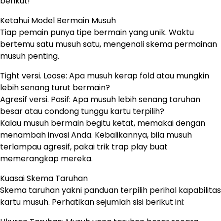
berikut!
Ketahui Model Bermain Musuh
Tiap pemain punya tipe bermain yang unik. Waktu
bertemu satu musuh satu, mengenali skema permainan
musuh penting.
Tight versi. Loose: Apa musuh kerap fold atau mungkin
lebih senang turut bermain?
Agresif versi. Pasif: Apa musuh lebih senang taruhan
besar atau condong tunggu kartu terpilih?
Kalau musuh bermain begitu ketat, memakai dengan
menambah invasi Anda. Kebalikannya, bila musuh
terlampau agresif, pakai trik trap play buat
memerangkap mereka.
Kuasai Skema Taruhan
Skema taruhan yakni panduan terpilih perihal kapabilitas
kartu musuh. Perhatikan sejumlah sisi berikut ini: