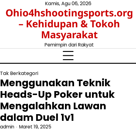
Skip
Kamis, Agu 06, 2026
Ohio4hshootingsports.org
to
content
– Kehidupan & Tokoh
Masyarakat
Pemimpin dari Rakyat
Tak Berkategori
Menggunakan Teknik
Heads-Up Poker untuk
Mengalahkan Lawan
dalam Duel 1v1
admin
Maret 19, 2025