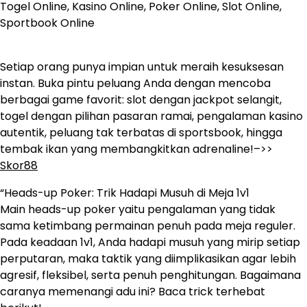
Togel Online, Kasino Online, Poker Online, Slot Online,
Sportbook Online
Setiap orang punya impian untuk meraih kesuksesan
instan. Buka pintu peluang Anda dengan mencoba
berbagai game favorit: slot dengan jackpot selangit,
togel dengan pilihan pasaran ramai, pengalaman kasino
autentik, peluang tak terbatas di sportsbook, hingga
tembak ikan yang membangkitkan adrenaline!–>>
Skor88
“Heads-up Poker: Trik Hadapi Musuh di Meja 1v1
Main heads-up poker yaitu pengalaman yang tidak
sama ketimbang permainan penuh pada meja reguler.
Pada keadaan 1v1, Anda hadapi musuh yang mirip setiap
perputaran, maka taktik yang diimplikasikan agar lebih
agresif, fleksibel, serta penuh penghitungan. Bagaimana
caranya memenangi adu ini? Baca trick terhebat