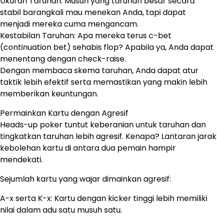
Ukuran Taruhan: Musuh yang taruhan besar secara
stabil barangkali mau menekan Anda, tapi dapat
menjadi mereka cuma mengancam.
Kestabilan Taruhan: Apa mereka terus c-bet
(continuation bet) sehabis flop? Apabila ya, Anda dapat
menentang dengan check-raise.
Dengan membaca skema taruhan, Anda dapat atur
taktik lebih efektif serta memastikan yang makin lebih
memberikan keuntungan.
Permainkan Kartu dengan Agresif
Heads-up poker tuntut keberanian untuk taruhan dan
tingkatkan taruhan lebih agresif. Kenapa? Lantaran jarak
kebolehan kartu di antara dua pemain hampir
mendekati.
Sejumlah kartu yang wajar dimainkan agresif:
A-x serta K-x: Kartu dengan kicker tinggi lebih memiliki
nilai dalam adu satu musuh satu.