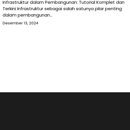
Infrastruktur dalam Pembangunan: Tutorial Komplet dan
Terkini Infrastruktur sebagai salah satunya pilar penting
dalam pembangunan…
Desember 13, 2024