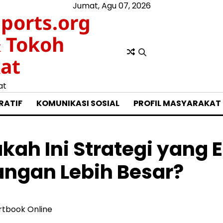
Jumat, Agu 07, 2026
ports.org
& Tokoh
at
at
RATIF
KOMUNIKASI SOSIAL
PROFIL MASYARAKAT
kah Ini Strategi yang E
gan Lebih Besar?
ortbook Online