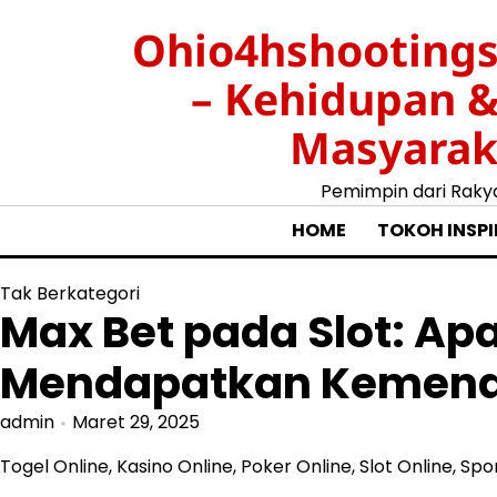
Skip
Ohio4hshootings
to
content
– Kehidupan 
Masyarak
Pemimpin dari Raky
HOME
TOKOH INSPI
Tak Berkategori
Max Bet pada Slot: Apa
Mendapatkan Kemenan
admin
Maret 29, 2025
Togel Online, Kasino Online, Poker Online, Slot Online, Sp