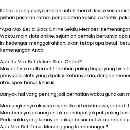
Setiap orang punya impian untuk meraih kesuksesan inst
pilihan pasaran ramai, pengalaman kasino autentik, pe
“Apa Max Bet di Slots Online Selalu Memberi Kemenanga
Waktu main slots online, sejumlah pemain bertanya ap
ini kedengar menggairahkan, akan tetapi apa betul-betu
kemenangan Anda.
Apa Itu Max Bet dalam Slots Online?
Max bet yakni alternatif taruhan paling tinggi yang bis
penyuplai slots yang dipakai. Kebanyakan, dengan mene
atau spek bonus khusus.
Banyak hal yang penting jadi perhatian waktu gunakan m
Memungkinnya akses ke spesifikasi teristimewa, seperti fr
Memberinya peluang untuk mendapat jekpot paling besa
Perlu saldo yang lumayan cukup besar untuk membela 
Apa Max Bet Terus Menanggung Kemenangan?