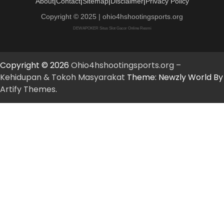
About
|
Contact
|
Sitemap
|
Disclaimer
|
Privacy Policy
Copyright © 2025 | ohio4hshootingsports.org
DEWAPOKER Situs Slot Gacor Online Resmi
Copyright © 2026
Ohio4hshootingsports.org –
Kehidupan & Tokoh Masyarakat
Theme: Newzly World By
Artify Themes
.