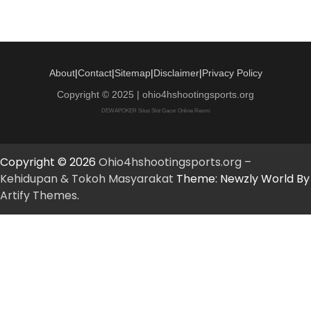
About
|
Contact
|
Sitemap
|
Disclaimer
|
Privacy Policy
Copyright © 2025 | ohio4hshootingsports.org
DEWAPOKER Situs Slot Gacor Online Resmi
Copyright © 2026
Ohio4hshootingsports.org –
Kehidupan & Tokoh Masyarakat
Theme: Newzly World By
Artify Themes
.