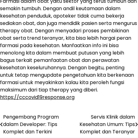
Farmasi dalam obat yaitu sektor yang terus tumbuh dan
semakin tumbuh. Dengan andil keutamaan dalam
kesehatan penduduk, apoteker tidak cuma bekerja
sediakan obat, dan juga mendidik pasien serta mengurus
therapy obat. Dengan menyadari proses pembikinan
obat serta trend teranyar, kita bisa lebih hargai peran
farmasi pada kesehatan. Manfaatkan info ini bisa
menolong kita dalam membuat putusan yang lebih
bagus terkait pemanfaatan obat dan perawatan
kesehatan keseluruhannya. Dengan begitu, penting
untuk tetap mengupdate pengetahuan kita berkenaan
farmasi untuk meyakinkan kalau kita peroleh fungsi
maksimum dari tiap therapy yang diberi.
https://cccovid19response.org
Pengembang Program
Servis Klinik dalam
Navigasi
dalam Developer: Tips
Kesehatan Umum: Tips
pos
Komplet dan Terkini
Komplet dan Teranyar