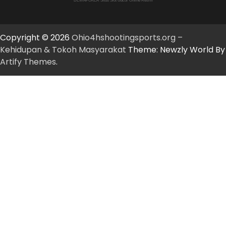
DEWAPOKER Situs Slot Gacor Online Resmi
Copyright © 2026
Ohio4hshootingsports.org –
Kehidupan & Tokoh Masyarakat
Theme: Newzly World By
Artify Themes
.