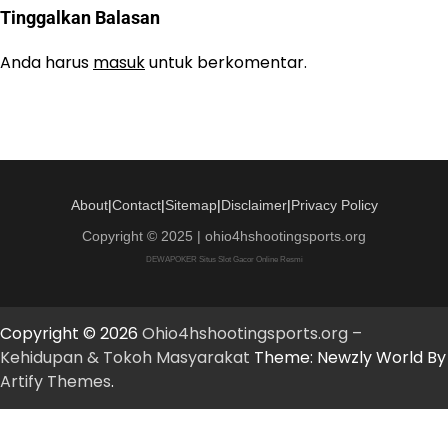
Tinggalkan Balasan
Anda harus
masuk
untuk berkomentar.
About
|
Contact
|
Sitemap
|
Disclaimer
|
Privacy Policy
Copyright © 2025 | ohio4hshootingsports.org
DEWAPOKER Situs Slot Gacor Online Resmi
Copyright © 2026
Ohio4hshootingsports.org –
Kehidupan & Tokoh Masyarakat
Theme: Newzly World By
Artify Themes
.