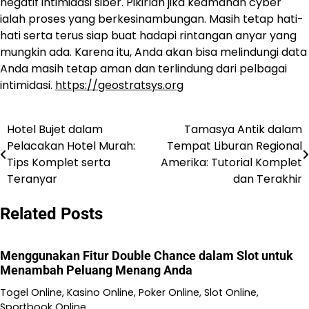
negatif intimidasi siber. Pikirlah jika keamanan cyber
ialah proses yang berkesinambungan. Masih tetap hati-
hati serta terus siap buat hadapi rintangan anyar yang
mungkin ada. Karena itu, Anda akan bisa melindungi data
Anda masih tetap aman dan terlindung dari pelbagai
intimidasi.
https://geostratsys.org
Hotel Bujet dalam
Tamasya Antik dalam
Navigasi
Pelacakan Hotel Murah:
Tempat Liburan Regional
pos
Tips Komplet serta
Amerika: Tutorial Komplet
Teranyar
dan Terakhir
Related Posts
Menggunakan Fitur Double Chance dalam Slot untuk
Menambah Peluang Menang Anda
Togel Online, Kasino Online, Poker Online, Slot Online,
Sportbook Online