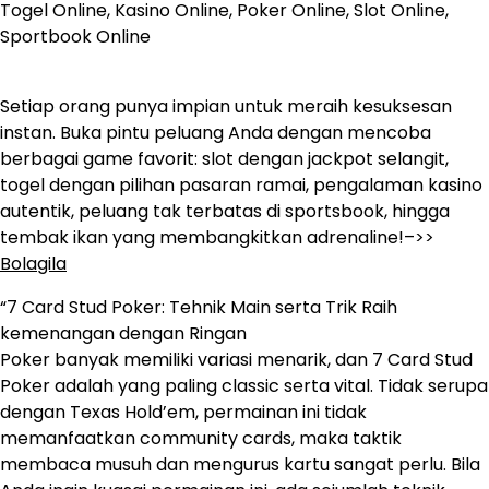
Togel Online, Kasino Online, Poker Online, Slot Online,
Sportbook Online
Setiap orang punya impian untuk meraih kesuksesan
instan. Buka pintu peluang Anda dengan mencoba
berbagai game favorit: slot dengan jackpot selangit,
togel dengan pilihan pasaran ramai, pengalaman kasino
autentik, peluang tak terbatas di sportsbook, hingga
tembak ikan yang membangkitkan adrenaline!–>>
Bolagila
“7 Card Stud Poker: Tehnik Main serta Trik Raih
kemenangan dengan Ringan
Poker banyak memiliki variasi menarik, dan 7 Card Stud
Poker adalah yang paling classic serta vital. Tidak serupa
dengan Texas Hold’em, permainan ini tidak
memanfaatkan community cards, maka taktik
membaca musuh dan mengurus kartu sangat perlu. Bila