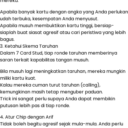
mereka.
Apabila banyak kartu dengan angka yang Anda perlukan
udah terbuka, kesempatan Anda menyusut.
Apabila musuh membuktikan kartu tinggi, bersiap-
siaplah buat siasat agresif atau cari peristiwa yang lebih
bagus.
3. Ketahui Skema Taruhan
Dalam 7 Card Stud, tiap ronde taruhan memberinya
saran terkait kapabilitas tangan musuh.
Bila musuh lagi meningkatkan taruhan, mereka mungkin
miliki kartu kuat.
Kalau mereka cuman turut taruhan (calling),
kemungkinan masih tetap menguber paduan.
Trick ini sangat perlu supaya Anda dapat membikin
putusan lebih pas di tiap ronde.
4. Atur Chip dengan Arif
Tidak boleh begitu agresif sejak mula-mula. Anda perlu