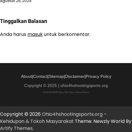
Agustus 26, 2024
Tinggalkan Balasan
Anda harus
masuk
untuk berkomentar.
About
|
Contact
|
Sitemap
|
Disclaimer
|
Privacy Policy
Copyright © 2025 | ohio4hshootingsports.org
DEWAPOKER Situs Slot Gacor Online Resmi
Copyright © 2026
Ohio4hshootingsports.org –
Kehidupan & Tokoh Masyarakat
Theme: Newzly World By
Artify Themes
.