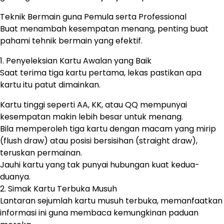
Teknik Bermain guna Pemula serta Professional
Buat menambah kesempatan menang, penting buat
pahami tehnik bermain yang efektif.
1. Penyeleksian Kartu Awalan yang Baik
Saat terima tiga kartu pertama, lekas pastikan apa
kartu itu patut dimainkan.
Kartu tinggi seperti AA, KK, atau QQ mempunyai
kesempatan makin lebih besar untuk menang.
Bila memperoleh tiga kartu dengan macam yang mirip
(flush draw) atau posisi bersisihan (straight draw),
teruskan permainan.
Jauhi kartu yang tak punyai hubungan kuat kedua-
duanya.
2. Simak Kartu Terbuka Musuh
Lantaran sejumlah kartu musuh terbuka, memanfaatkan
informasi ini guna membaca kemungkinan paduan