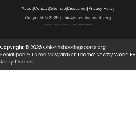
About
|
Contact
|
Sitemap
|
Disclaimer
|
Privacy Policy
Copyright © 2025 | ohio4hshootingsports.org
DEWAPOKER Situs Slot Gacor Online Resmi
Copyright © 2026
Ohio4hshootingsports.org –
Kehidupan & Tokoh Masyarakat
Theme: Newzly World By
Artify Themes
.