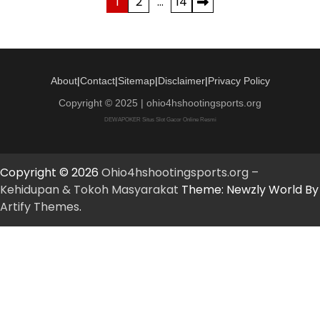
Paginasi
1
2
…
14
pos
About
|
Contact
|
Sitemap
|
Disclaimer
|
Privacy Policy
Copyright © 2025 | ohio4hshootingsports.org
DEWAPOKER Situs Slot Gacor Online Resmi
Copyright © 2026
Ohio4hshootingsports.org –
Kehidupan & Tokoh Masyarakat
Theme: Newzly World By
Artify Themes
.