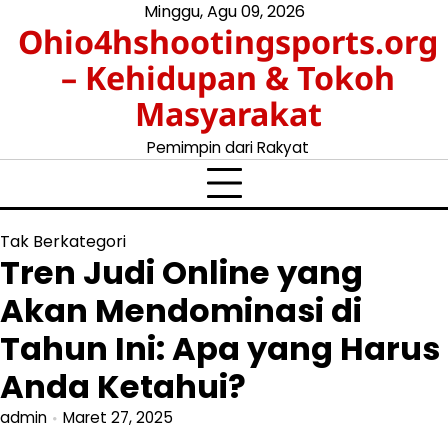
Skip
Minggu, Agu 09, 2026
Ohio4hshootingsports.org
to
content
– Kehidupan & Tokoh
Masyarakat
Pemimpin dari Rakyat
Tak Berkategori
Tren Judi Online yang
Akan Mendominasi di
Tahun Ini: Apa yang Harus
Anda Ketahui?
admin
Maret 27, 2025