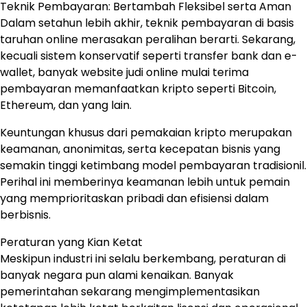
Teknik Pembayaran: Bertambah Fleksibel serta Aman
Dalam setahun lebih akhir, teknik pembayaran di basis
taruhan online merasakan peralihan berarti. Sekarang,
kecuali sistem konservatif seperti transfer bank dan e-
wallet, banyak website judi online mulai terima
pembayaran memanfaatkan kripto seperti Bitcoin,
Ethereum, dan yang lain.
Keuntungan khusus dari pemakaian kripto merupakan
keamanan, anonimitas, serta kecepatan bisnis yang
semakin tinggi ketimbang model pembayaran tradisionil.
Perihal ini memberinya keamanan lebih untuk pemain
yang memprioritaskan pribadi dan efisiensi dalam
berbisnis.
Peraturan yang Kian Ketat
Meskipun industri ini selalu berkembang, peraturan di
banyak negara pun alami kenaikan. Banyak
pemerintahan sekarang mengimplementasikan