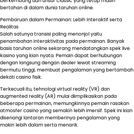
berkembang dan unsur classic yang tetap masih
bertahan di dalam dunia taruhan online.
Pembaruan dalam Permainan: Lebih Interaktif serta
Realitas
Salah satunya transisi paling menonjol yaitu
penambahan interaktivitas pada permainan. Banyak
basis taruhan online sekarang mendatangkan spek live
kasino yang kian nyata. Pemain dapat berhubungan
dengan langsung dengan dealer lewat streaming
bermutu tinggi, membuat pengalaman yang bertambah
dekati casino fisik.
Terkecuali itu, tehnologi virtual reality (VR) dan
augmented reality (AR) mulai diimplikasikan pada
beberapa permainan, memungkinnya pemain rasakan
atmosfer casino yang semakin lebih imersif. Spek ini kian
disenangi lantaran memberinya pengalaman yang
makin lebih dalam serta menarik.