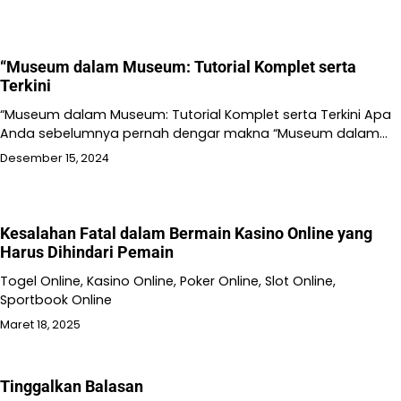
“Museum dalam Museum: Tutorial Komplet serta
Terkini
“Museum dalam Museum: Tutorial Komplet serta Terkini Apa
Anda sebelumnya pernah dengar makna “Museum dalam…
Desember 15, 2024
Kesalahan Fatal dalam Bermain Kasino Online yang
Harus Dihindari Pemain
Togel Online, Kasino Online, Poker Online, Slot Online,
Sportbook Online
Maret 18, 2025
Tinggalkan Balasan