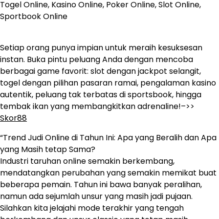
Togel Online, Kasino Online, Poker Online, Slot Online,
Sportbook Online
Setiap orang punya impian untuk meraih kesuksesan
instan. Buka pintu peluang Anda dengan mencoba
berbagai game favorit: slot dengan jackpot selangit,
togel dengan pilihan pasaran ramai, pengalaman kasino
autentik, peluang tak terbatas di sportsbook, hingga
tembak ikan yang membangkitkan adrenaline!–>>
Skor88
“Trend Judi Online di Tahun Ini: Apa yang Beralih dan Apa
yang Masih tetap Sama?
Industri taruhan online semakin berkembang,
mendatangkan perubahan yang semakin memikat buat
beberapa pemain. Tahun ini bawa banyak peralihan,
namun ada sejumlah unsur yang masih jadi pujaan.
Silahkan kita jelajahi mode terakhir yang tengah