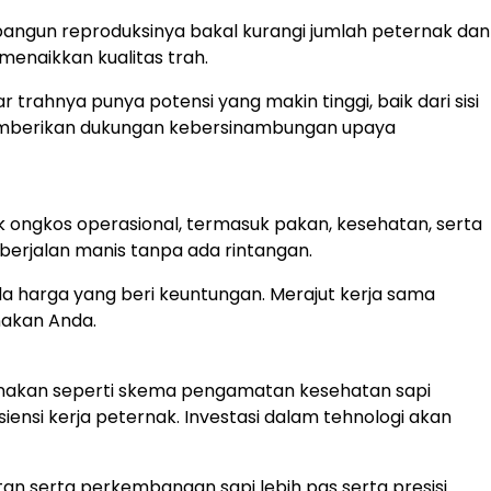
rbangun reproduksinya bakal kurangi jumlah peternak dan
menaikkan kualitas trah.
r trahnya punya potensi yang makin tinggi, baik dari sisi
memberikan dukungan kebersinambungan upaya
 ongkos operasional, termasuk pakan, kesehatan, serta
berjalan manis tanpa ada rintangan.
ada harga yang beri keuntungan. Merajut kerja sama
nakan Anda.
ernakan seperti skema pengamatan kesehatan sapi
ensi kerja peternak. Investasi dalam tehnologi akan
n serta perkembangan sapi lebih pas serta presisi.