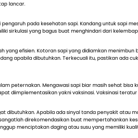
ap lancar.
i pengaruh pada kesehatan sapi. Kandang untuk sapi me
iki sirkulasi yang bagus buat menghindari dari kelemb
ang efisien. Kotoran sapi yang didiamkan menimbun bisa
ang apabila dibutuhkan. Terkecuali itu, pastikan ada cu
lam peternakan. Mengawasi sapi biar masih sehat bisa 
at diimplementasikan yakni vaksinasi. Vaksinasi teratur 
angat dibutuhkan. Apabila ada sinyal tanda penyakit ata
n sangatlah direkomendasikan buat mempertahankan kes
anggup menciptakan daging atau susu yang memiliki kuali