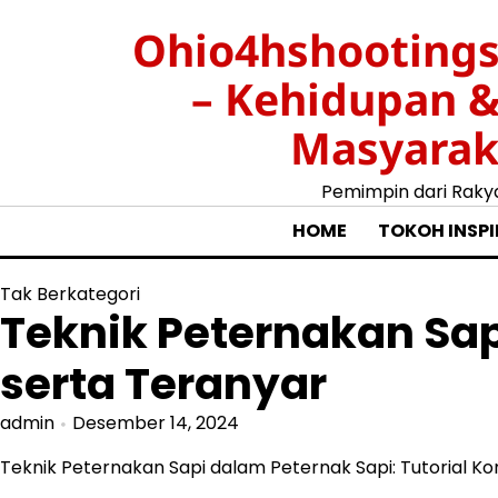
Skip
Ohio4hshootings
to
content
– Kehidupan 
Masyarak
Pemimpin dari Raky
HOME
TOKOH INSPI
Tak Berkategori
Teknik Peternakan Sap
serta Teranyar
admin
Desember 14, 2024
Teknik Peternakan Sapi dalam Peternak Sapi: Tutorial K