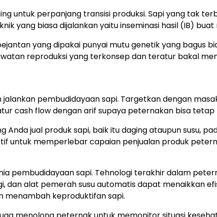
g untuk perpanjang transisi produksi. Sapi yang tak te
k yang biasa dijalankan yaitu inseminasi hasil (IB) buat 
 pejantan yang dipakai punyai mutu genetik yang bagus bia
awatan reproduksi yang terkonsep dan teratur bakal 
m jalankan pembudidayaan sapi. Targetkan dengan masak
ur cash flow dengan arif supaya peternakan bisa tetap 
g Anda jual produk sapi, baik itu daging ataupun susu, p
ektif untuk memperlebar capaian penjualan produk peter
unia pembudidayaan sapi. Tehnologi terakhir dalam pet
, dan alat pemerah susu automatis dapat menaikkan efisi
 menambah keproduktifan sapi.
ga menolong peternak untuk memonitor situasi kesehata