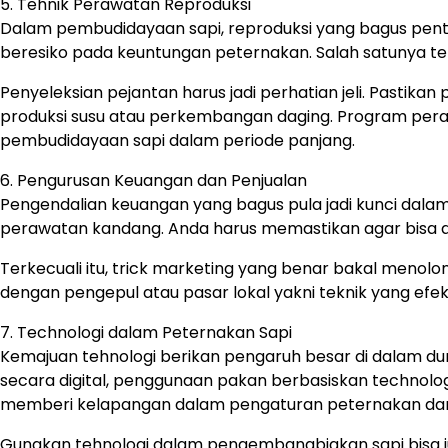
5. Tehnik Perawatan Reproduksi
Dalam pembudidayaan sapi, reproduksi yang bagus pentin
beresiko pada keuntungan peternakan. Salah satunya tekni
Penyeleksian pejantan harus jadi perhatian jeli. Pastikan
produksi susu atau perkembangan daging. Program per
pembudidayaan sapi dalam periode panjang.
6. Pengurusan Keuangan dan Penjualan
Pengendalian keuangan yang bagus pula jadi kunci dala
perawatan kandang. Anda harus memastikan agar bisa at
Terkecuali itu, trick marketing yang benar bakal menolon
dengan pengepul atau pasar lokal yakni teknik yang ef
7. Technologi dalam Peternakan Sapi
Kemajuan tehnologi berikan pengaruh besar di dalam d
secara digital, penggunaan pakan berbasiskan technologi
memberi kelapangan dalam pengaturan peternakan dan
Gunakan tehnologi dalam pengembangbiakan sapi bisa ju