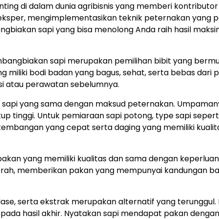
ting di dalam dunia agribisnis yang memberi kontributo
eksper, mengimplementasikan teknik peternakan yang pa
ngbiakan sapi yang bisa menolong Anda raih hasil maks
ngbiakan sapi merupakan pemilihan bibit yang bermutu.
miliki bodi badan yang bagus, sehat, serta bebas dari p
nasi atau perawatan sebelumnya.
l sapi yang sama dengan maksud peternakan. Umpamanya
kup tinggi. Untuk pemiaraan sapi potong, type sapi seper
embangan yang cepat serta daging yang memiliki kualit
pakan yang memiliki kualitas dan sama dengan keperlua
perah, memberikan pakan yang mempunyai kandungan bany
 silase, serta ekstrak merupakan alternatif yang terung
epada hasil akhir. Nyatakan sapi mendapat pakan dengan