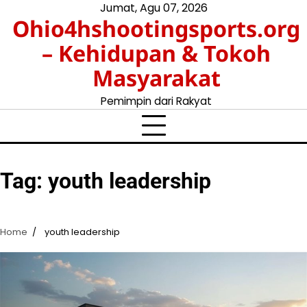
Skip
Jumat, Agu 07, 2026
Ohio4hshootingsports.org
to
content
– Kehidupan & Tokoh
Masyarakat
Pemimpin dari Rakyat
Tag:
youth leadership
Home
youth leadership