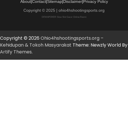
About
|
Contact
|
Sitemap
|
Disclaimer
|
Privacy Policy
Copyright © 2025 | ohio4hshootingsports.org
DEWAPOKER Situs Slot Gacor Online Resmi
Copyright © 2026
Ohio4hshootingsports.org –
Kehidupan & Tokoh Masyarakat
Theme: Newzly World By
Artify Themes
.