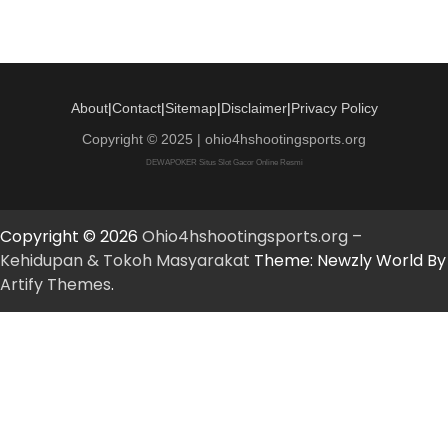
About
|
Contact
|
Sitemap
|
Disclaimer
|
Privacy Policy
Copyright © 2025 | ohio4hshootingsports.org
DEWAPOKER Situs Slot Gacor Online Resmi
Copyright © 2026
Ohio4hshootingsports.org –
Kehidupan & Tokoh Masyarakat
Theme: Newzly World By
Artify Themes
.