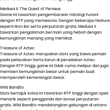
Medusa II: The Quest of Perseus
Game ini tawarkan pengembaraan mitologi Yunani
dengan RTP yang memesona. Dengan beberapa feature
seperti ikon liar serta perputaran gratis, Medusa II
tawarkan pengalaman bermain yang heboh dengan
kemungkinan menang yang memikat.
Treasure of Aztec
Treasure of Aztec merupakan slots yang bawa pemain
pada pelacakan harta karun di peradaban Aztec.
Dengan RTP tinggi, game ini tidak cuma melipur dan juga
memberi kemungkinan besar untuk pemain buat
memperoleh kemenangan besar.
Wild Bandito
Slots bertajuk koboi ini tawarkan RTP tinggi dengan spek
menarik seperti pengganda dan bonus perputaran
gratis. Wild Bandito mendatangkan gabungan di antara