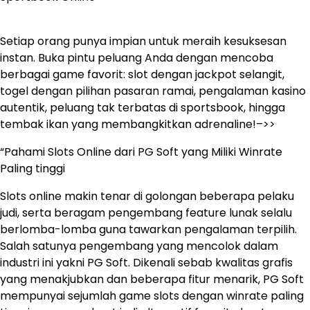
Setiap orang punya impian untuk meraih kesuksesan
instan. Buka pintu peluang Anda dengan mencoba
berbagai game favorit: slot dengan jackpot selangit,
togel dengan pilihan pasaran ramai, pengalaman kasino
autentik, peluang tak terbatas di sportsbook, hingga
tembak ikan yang membangkitkan adrenaline!–>>
“Pahami Slots Online dari PG Soft yang Miliki Winrate
Paling tinggi
Slots online makin tenar di golongan beberapa pelaku
judi, serta beragam pengembang feature lunak selalu
berlomba-lomba guna tawarkan pengalaman terpilih.
Salah satunya pengembang yang mencolok dalam
industri ini yakni PG Soft. Dikenali sebab kwalitas grafis
yang menakjubkan dan beberapa fitur menarik, PG Soft
mempunyai sejumlah game slots dengan winrate paling