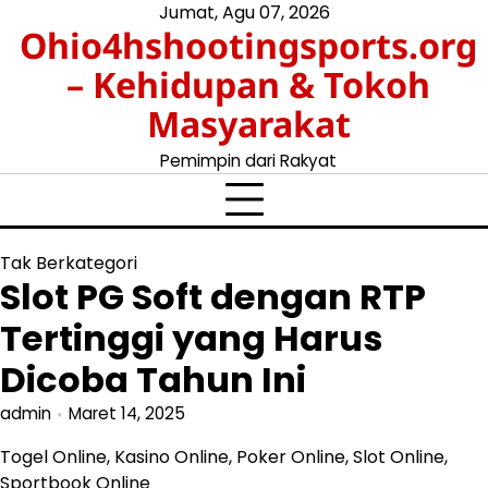
Skip
Jumat, Agu 07, 2026
Ohio4hshootingsports.org
to
content
– Kehidupan & Tokoh
Masyarakat
Pemimpin dari Rakyat
Tak Berkategori
Slot PG Soft dengan RTP
Tertinggi yang Harus
Dicoba Tahun Ini
admin
Maret 14, 2025
Togel Online, Kasino Online, Poker Online, Slot Online,
Sportbook Online