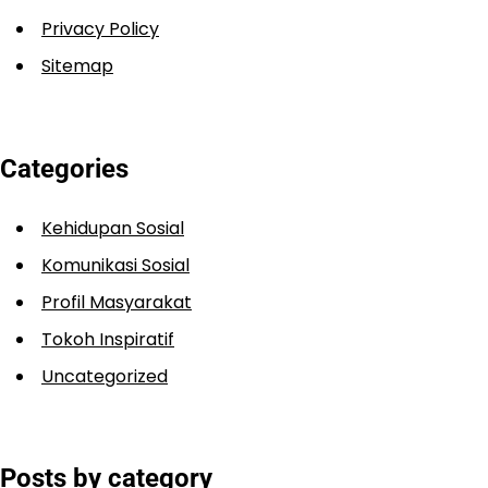
Privacy Policy
Sitemap
Categories
Kehidupan Sosial
Komunikasi Sosial
Profil Masyarakat
Tokoh Inspiratif
Uncategorized
Posts by category