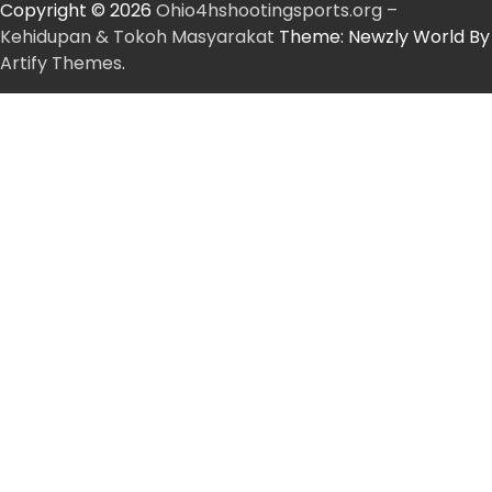
Copyright © 2026
Ohio4hshootingsports.org –
Kehidupan & Tokoh Masyarakat
Theme: Newzly World By
Artify Themes
.