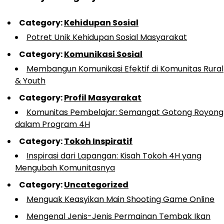
Category:
Kehidupan Sosial
Potret Unik Kehidupan Sosial Masyarakat
Category:
Komunikasi Sosial
Membangun Komunikasi Efektif di Komunitas Rural
& Youth
Category:
Profil Masyarakat
Komunitas Pembelajar: Semangat Gotong Royong
dalam Program 4H
Category:
Tokoh Inspiratif
Inspirasi dari Lapangan: Kisah Tokoh 4H yang
Mengubah Komunitasnya
Category:
Uncategorized
Menguak Keasyikan Main Shooting Game Online
Mengenal Jenis-Jenis Permainan Tembak Ikan